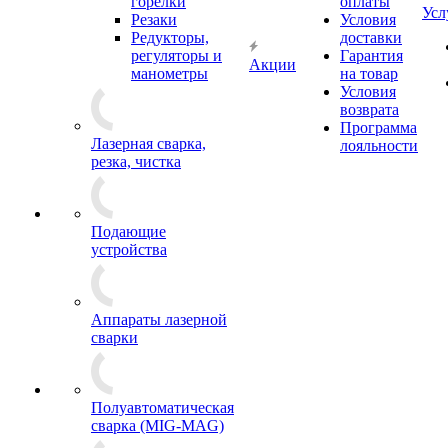
горелки
оплаты
Усл
Резаки
Условия
Редукторы,
доставки
регуляторы и
Гарантия
Акции
манометры
на товар
Условия
возврата
Программа
Лазерная сварка,
лояльности
резка, чистка
Подающие
устройства
Аппараты лазерной
сварки
Полуавтоматическая
сварка (MIG-MAG)