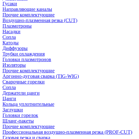
Гусаки
Направляющие каналы
Прочие комплектующие
Воздушно-плазменная резка (CUT)
Плазмотроны
Насадки
Сопла
Катоды
Диффузоры
Трубки охлаждения
Головки плазмотронов
Изоляторы
Прочие комплектующие
Аргонно-дуговая сварка (TIG-WIG)
Сварочные горелки
Сопла
Держатели цанги
Цанги
Кольца уплотнительные
Заглушки
Головки горелок
Шланг-пакеты
Прочие комплектующие
Профессиональная воздушно-плазменная резка (PROF-CUT)
Газовая резка и сварка