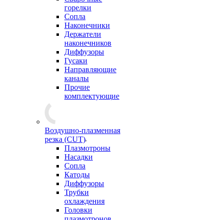
горелки
Сопла
Наконечники
Держатели
наконечников
Диффузоры
Гусаки
Направляющие
каналы
Прочие
комплектующие
Воздушно-плазменная
резка (CUT)
Плазмотроны
Насадки
Сопла
Катоды
Диффузоры
Трубки
охлаждения
Головки
плазмотронов