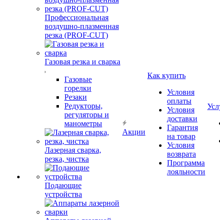
Профессиональная
воздушно-плазменная
резка (PROF-CUT)
Газовая резка и сварка
Как купить
Газовые
горелки
Условия
Резаки
оплаты
Редукторы,
Усл
Условия
регуляторы и
доставки
манометры
Гарантия
Акции
на товар
Условия
Лазерная сварка,
возврата
резка, чистка
Программа
лояльности
Подающие
устройства