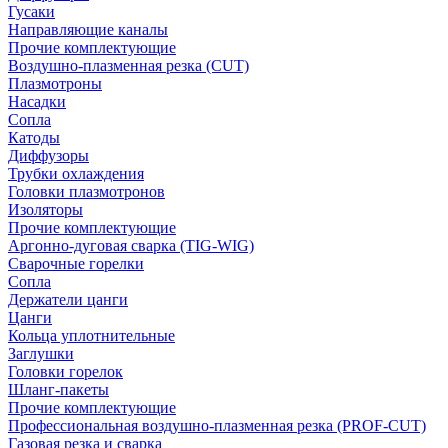
Гусаки
Направляющие каналы
Прочие комплектующие
Воздушно-плазменная резка (CUT)
Плазмотроны
Насадки
Сопла
Катоды
Диффузоры
Трубки охлаждения
Головки плазмотронов
Изоляторы
Прочие комплектующие
Аргонно-дуговая сварка (TIG-WIG)
Сварочные горелки
Сопла
Держатели цанги
Цанги
Кольца уплотнительные
Заглушки
Головки горелок
Шланг-пакеты
Прочие комплектующие
Профессиональная воздушно-плазменная резка (PROF-CUT)
Газовая резка и сварка