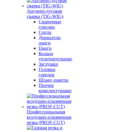
Аргонно-дуговая
сварка (TIG-WIG)
Сварочные
горелки
Сопла
Держатели
цанги
Цанги
Кольца
уплотнительные
Заглушки
Головки
горелок
Шланг-пакеты
Прочие
комплектующие
Профессиональная
воздушно-плазменная
резка (PROF-CUT)