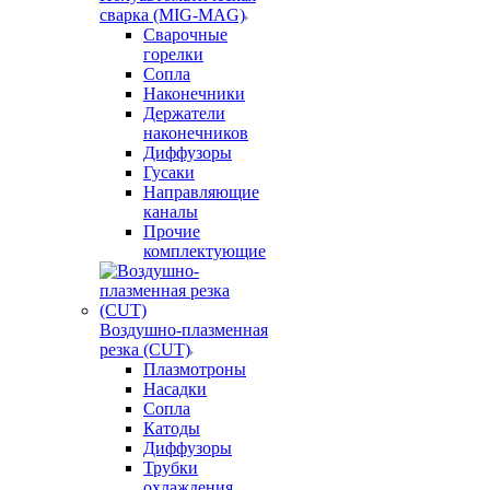
сварка (MIG-MAG)
Сварочные
горелки
Сопла
Наконечники
Держатели
наконечников
Диффузоры
Гусаки
Направляющие
каналы
Прочие
комплектующие
Воздушно-плазменная
резка (CUT)
Плазмотроны
Насадки
Сопла
Катоды
Диффузоры
Трубки
охлаждения