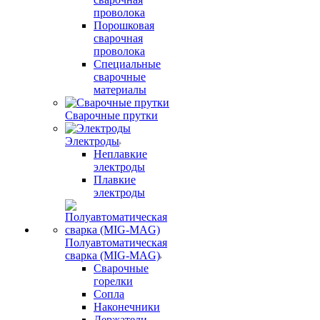
проволока
Порошковая
сварочная
проволока
Специальные
сварочные
материалы
Сварочные прутки
Электроды
Неплавкие
электроды
Плавкие
электроды
Полуавтоматическая
сварка (MIG-MAG)
Сварочные
горелки
Сопла
Наконечники
Держатели