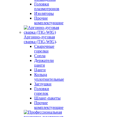
Головки
плазмотронов
Изоляторы
Прочие
комплектующие
Аргонно-дуговая
сварка (TIG-WIG)
Сварочные
горелки
Сопла
Держатели
цанги
Цанги
Кольца
уплотнительные
Заглушки
Головки
горелок
Шланг-пакеты
Прочие
комплектующие