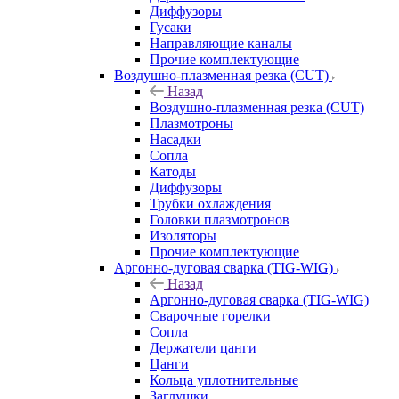
Диффузоры
Гусаки
Направляющие каналы
Прочие комплектующие
Воздушно-плазменная резка (CUT)
Назад
Воздушно-плазменная резка (CUT)
Плазмотроны
Насадки
Сопла
Катоды
Диффузоры
Трубки охлаждения
Головки плазмотронов
Изоляторы
Прочие комплектующие
Аргонно-дуговая сварка (TIG-WIG)
Назад
Аргонно-дуговая сварка (TIG-WIG)
Сварочные горелки
Сопла
Держатели цанги
Цанги
Кольца уплотнительные
Заглушки