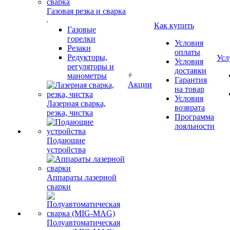
Газовая резка и сварка
Как купить
Газовые
горелки
Условия
Резаки
оплаты
Редукторы,
Усл
Условия
регуляторы и
доставки
манометры
Гарантия
Акции
на товар
Условия
Лазерная сварка,
возврата
резка, чистка
Программа
лояльности
Подающие
устройства
Аппараты лазерной
сварки
Полуавтоматическая