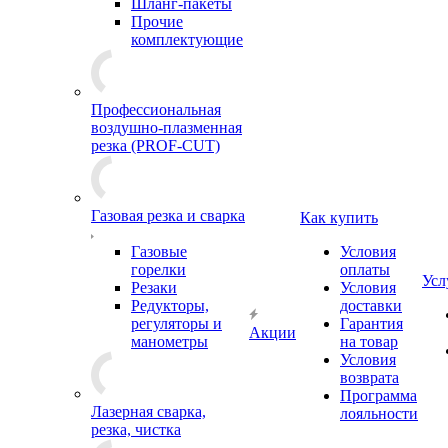
Шланг-пакеты
Прочие
комплектующие
Профессиональная
воздушно-плазменная
резка (PROF-CUT)
Газовая резка и сварка
Как купить
Газовые
Условия
горелки
оплаты
Усл
Резаки
Условия
Редукторы,
доставки
регуляторы и
Гарантия
Акции
манометры
на товар
Условия
возврата
Программа
Лазерная сварка,
лояльности
резка, чистка