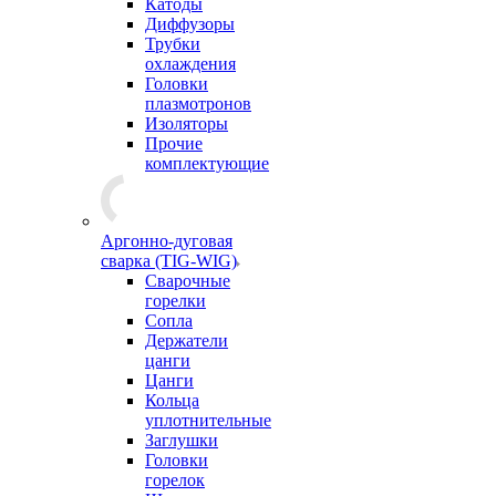
Катоды
Диффузоры
Трубки
охлаждения
Головки
плазмотронов
Изоляторы
Прочие
комплектующие
Аргонно-дуговая
сварка (TIG-WIG)
Сварочные
горелки
Сопла
Держатели
цанги
Цанги
Кольца
уплотнительные
Заглушки
Головки
горелок