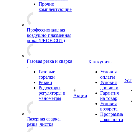
Прочие
комплектующие
Профессиональная
воздушно-плазменная
резка (PROF-CUT)
Газовая резка и сварка
Как купить
Газовые
Условия
горелки
оплаты
Усл
Резаки
Условия
Редукторы,
доставки
регуляторы и
Гарантия
Акции
манометры
на товар
Условия
возврата
Программа
Лазерная сварка,
лояльности
резка, чистка