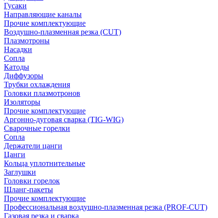
Гусаки
Направляющие каналы
Прочие комплектующие
Воздушно-плазменная резка (CUT)
Плазмотроны
Насадки
Сопла
Катоды
Диффузоры
Трубки охлаждения
Головки плазмотронов
Изоляторы
Прочие комплектующие
Аргонно-дуговая сварка (TIG-WIG)
Сварочные горелки
Сопла
Держатели цанги
Цанги
Кольца уплотнительные
Заглушки
Головки горелок
Шланг-пакеты
Прочие комплектующие
Профессиональная воздушно-плазменная резка (PROF-CUT)
Газовая резка и сварка