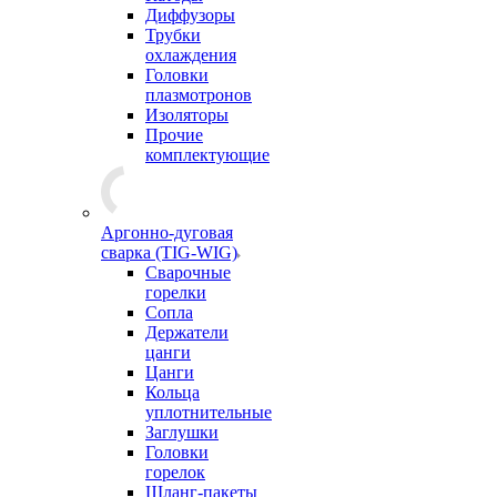
Диффузоры
Трубки
охлаждения
Головки
плазмотронов
Изоляторы
Прочие
комплектующие
Аргонно-дуговая
сварка (TIG-WIG)
Сварочные
горелки
Сопла
Держатели
цанги
Цанги
Кольца
уплотнительные
Заглушки
Головки
горелок
Шланг-пакеты