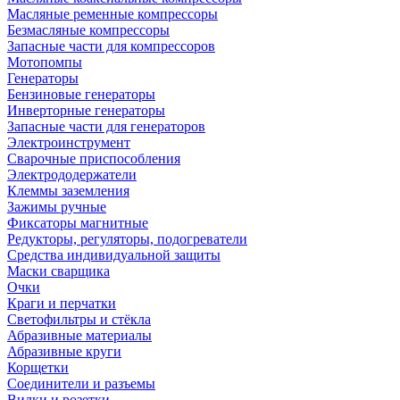
Масляные ременные компрессоры
Безмасляные компрессоры
Запасные части для компрессоров
Мотопомпы
Генераторы
Бензиновые генераторы
Инверторные генераторы
Запасные части для генераторов
Электроинструмент
Сварочные приспособления
Электрододержатели
Клеммы заземления
Зажимы ручные
Фиксаторы магнитные
Редукторы, регуляторы, подогреватели
Средства индивидуальной защиты
Маски сварщика
Очки
Краги и перчатки
Светофильтры и стёкла
Абразивные материалы
Абразивные круги
Корщетки
Соединители и разъемы
Вилки и розетки