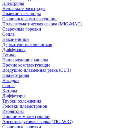
Электроды
Неплавкие электроды
Плавкие электроды
Сварочные комплектующие
Полуавтоматическая сварка (MIG-MAG)
Сварочные горелки
Сопла
Наконечники
Держатели наконечников
Диффузоры
Гусаки
Направляющие каналы
Прочие комплектующие
Воздушно-плазменная резка (CUT)
Плазмотроны
Насадки
Сопла
Катоды
Диффузоры
Трубки охлаждения
Головки плазмотронов
Изоляторы
Прочие комплектующие
Аргонно-дуговая сварка (TIG-WIG)
Сварочные горелки