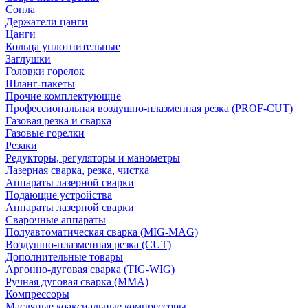
Сопла
Держатели цанги
Цанги
Кольца уплотнительные
Заглушки
Головки горелок
Шланг-пакеты
Прочие комплектующие
Профессиональная воздушно-плазменная резка (PROF-CUT)
Газовая резка и сварка
Газовые горелки
Резаки
Редукторы, регуляторы и манометры
Лазерная сварка, резка, чистка
Аппараты лазерной сварки
Подающие устройства
Аппараты лазерной сварки
Сварочные аппараты
Полуавтоматическая сварка (MIG-MAG)
Воздушно-плазменная резка (CUT)
Дополнительные товары
Аргонно-дуговая сварка (TIG-WIG)
Ручная дуговая сварка (MMA)
Компрессоры
Масляные коаксиальные компрессоры