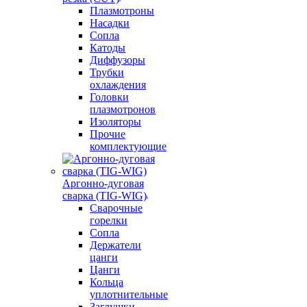
Плазмотроны
Насадки
Сопла
Катоды
Диффузоры
Трубки
охлаждения
Головки
плазмотронов
Изоляторы
Прочие
комплектующие
Аргонно-дуговая
сварка (TIG-WIG)
Сварочные
горелки
Сопла
Держатели
цанги
Цанги
Кольца
уплотнительные
Заглушки