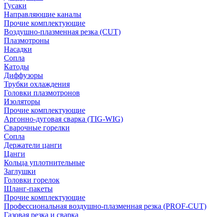
Гусаки
Направляющие каналы
Прочие комплектующие
Воздушно-плазменная резка (CUT)
Плазмотроны
Насадки
Сопла
Катоды
Диффузоры
Трубки охлаждения
Головки плазмотронов
Изоляторы
Прочие комплектующие
Аргонно-дуговая сварка (TIG-WIG)
Сварочные горелки
Сопла
Держатели цанги
Цанги
Кольца уплотнительные
Заглушки
Головки горелок
Шланг-пакеты
Прочие комплектующие
Профессиональная воздушно-плазменная резка (PROF-CUT)
Газовая резка и сварка