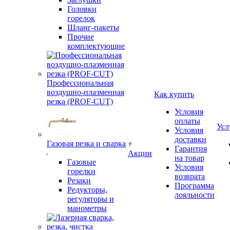
Головки
горелок
Шланг-пакеты
Прочие
комплектующие
Профессиональная
воздушно-плазменная
Как купить
резка (PROF-CUT)
Условия
оплаты
Усл
Условия
доставки
Газовая резка и сварка
Гарантия
Акции
на товар
Газовые
Условия
горелки
возврата
Резаки
Программа
Редукторы,
лояльности
регуляторы и
манометры