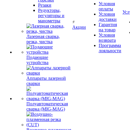
Условия
Резаки
оплаты
Редукторы,
Усл
Условия
регуляторы и
доставки
манометры
Гарантия
Акции
на товар
Условия
Лазерная сварка,
возврата
резка, чистка
Программа
лояльности
Подающие
устройства
Аппараты лазерной
сварки
Полуавтоматическая
сварка (MIG-MAG)
Воздушно-плазменная