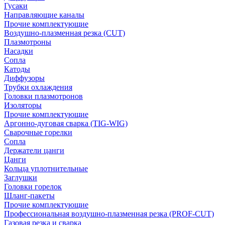
Гусаки
Направляющие каналы
Прочие комплектующие
Воздушно-плазменная резка (CUT)
Плазмотроны
Насадки
Сопла
Катоды
Диффузоры
Трубки охлаждения
Головки плазмотронов
Изоляторы
Прочие комплектующие
Аргонно-дуговая сварка (TIG-WIG)
Сварочные горелки
Сопла
Держатели цанги
Цанги
Кольца уплотнительные
Заглушки
Головки горелок
Шланг-пакеты
Прочие комплектующие
Профессиональная воздушно-плазменная резка (PROF-CUT)
Газовая резка и сварка