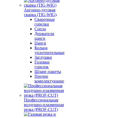
Аргонно-дуговая
сварка (TIG-WIG)
Сварочные
горелки
Сопла
Держатели
цанги
Цанги
Кольца
уплотнительные
Заглушки
Головки
горелок
Шланг-пакеты
Прочие
комплектующие
Профессиональная
воздушно-плазменная
резка (PROF-CUT)