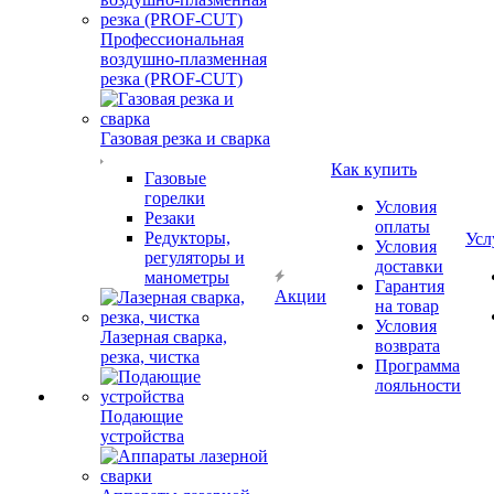
Профессиональная
воздушно-плазменная
резка (PROF-CUT)
Газовая резка и сварка
Как купить
Газовые
горелки
Условия
Резаки
оплаты
Редукторы,
Усл
Условия
регуляторы и
доставки
манометры
Гарантия
Акции
на товар
Условия
Лазерная сварка,
возврата
резка, чистка
Программа
лояльности
Подающие
устройства