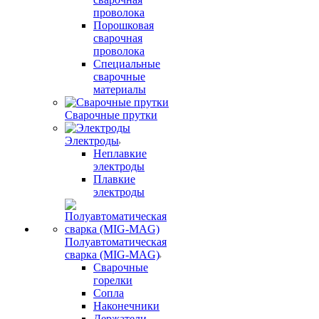
проволока
Порошковая
сварочная
проволока
Специальные
сварочные
материалы
Сварочные прутки
Электроды
Неплавкие
электроды
Плавкие
электроды
Полуавтоматическая
сварка (MIG-MAG)
Сварочные
горелки
Сопла
Наконечники
Держатели