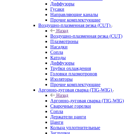
Диффузоры
Гусаки
Направляющие каналы
Прочие комплектующие
Воздушно-плазменная резка (CUT)
Назад
Воздушно-плазменная резка (CUT)
Плазмотроны
Насадки
Сопла
Катоды
Диффузоры
Трубки охлаждения
Головки плазмотронов
Изоляторы
Прочие комплектующие
Аргонно-дуговая сварка (TIG-WIG)
Назад
Аргонно-дуговая сварка (TIG-WIG)
Сварочные горелки
Сопла
Держатели цанги
Цанги
Кольца уплотнительные
Заглушки