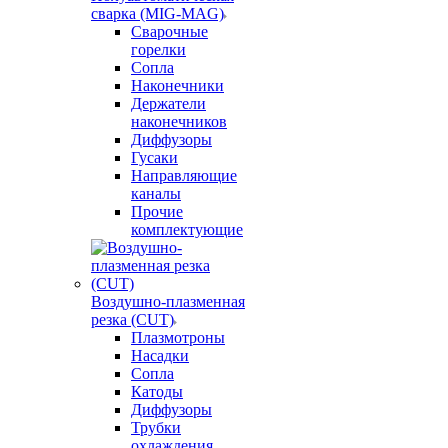
сварка (MIG-MAG)
Сварочные
горелки
Сопла
Наконечники
Держатели
наконечников
Диффузоры
Гусаки
Направляющие
каналы
Прочие
комплектующие
Воздушно-плазменная
резка (CUT)
Плазмотроны
Насадки
Сопла
Катоды
Диффузоры
Трубки
охлаждения