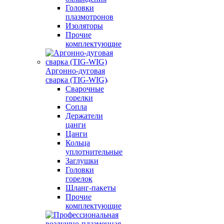
Головки
плазмотронов
Изоляторы
Прочие
комплектующие
Аргонно-дуговая
сварка (TIG-WIG)
Сварочные
горелки
Сопла
Держатели
цанги
Цанги
Кольца
уплотнительные
Заглушки
Головки
горелок
Шланг-пакеты
Прочие
комплектующие