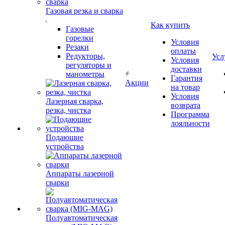
Газовая резка и сварка
Как купить
Газовые
горелки
Условия
Резаки
оплаты
Редукторы,
Усл
Условия
регуляторы и
доставки
манометры
Гарантия
Акции
на товар
Условия
Лазерная сварка,
возврата
резка, чистка
Программа
лояльности
Подающие
устройства
Аппараты лазерной
сварки
Полуавтоматическая