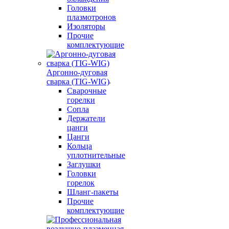
Головки
плазмотронов
Изоляторы
Прочие
комплектующие
Аргонно-дуговая
сварка (TIG-WIG)
Сварочные
горелки
Сопла
Держатели
цанги
Цанги
Кольца
уплотнительные
Заглушки
Головки
горелок
Шланг-пакеты
Прочие
комплектующие