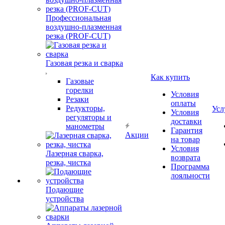
Профессиональная
воздушно-плазменная
резка (PROF-CUT)
Газовая резка и сварка
Как купить
Газовые
горелки
Условия
Резаки
оплаты
Редукторы,
Усл
Условия
регуляторы и
доставки
манометры
Гарантия
Акции
на товар
Условия
Лазерная сварка,
возврата
резка, чистка
Программа
лояльности
Подающие
устройства