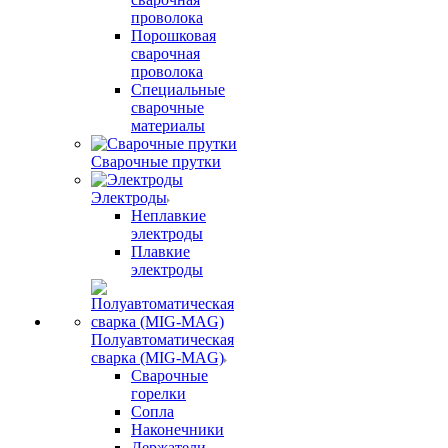
проволока
Порошковая
сварочная
проволока
Специальные
сварочные
материалы
Сварочные прутки
Электроды
Неплавкие
электроды
Плавкие
электроды
Полуавтоматическая
сварка (MIG-MAG)
Сварочные
горелки
Сопла
Наконечники
Держатели