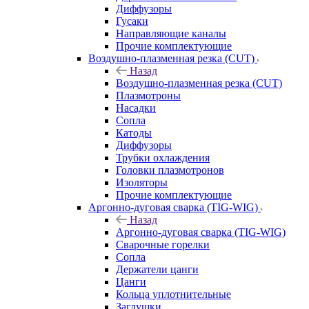
Диффузоры
Гусаки
Направляющие каналы
Прочие комплектующие
Воздушно-плазменная резка (CUT)
Назад
Воздушно-плазменная резка (CUT)
Плазмотроны
Насадки
Сопла
Катоды
Диффузоры
Трубки охлаждения
Головки плазмотронов
Изоляторы
Прочие комплектующие
Аргонно-дуговая сварка (TIG-WIG)
Назад
Аргонно-дуговая сварка (TIG-WIG)
Сварочные горелки
Сопла
Держатели цанги
Цанги
Кольца уплотнительные
Заглушки