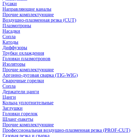
Гусаки
Направляющие каналы
Прочие комплектующие
Воздушно-плазменная резка (CUT)
Плазмотроны
Насадки
Сопла
Катоды
Диффузоры
Трубки охлаждения
Головки плазмотронов
Изоляторы
Прочие комплектующие
Аргонно-дуговая сварка (TIG-WIG)
Сварочные горелки
Сопла
Держатели цанги
Цанги
Кольца уплотнительные
Заглушки
Головки горелок
Шланг-пакеты
Прочие комплектующие
Профессиональная воздушно-плазменная резка (PROF-CUT)
Газовая резка и сварка