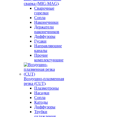
сварка (MIG-MAG)
Сварочные
горелки
Сопла
Наконечники
Держатели
наконечников
Диффузоры
Гусаки
Направляющие
каналы
Прочие
комплектующие
Воздушно-плазменная
резка (CUT)
Плазмотроны
Насадки
Сопла
Катоды
Диффузоры
Трубки
охлаждения