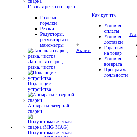
Газовая резка и сварка
Как купить
Газовые
горелки
Условия
Резаки
оплаты
Редукторы,
Усл
Условия
регуляторы и
доставки
манометры
Гарантия
Акции
на товар
Условия
Лазерная сварка,
возврата
резка, чистка
Программа
лояльности
Подающие
устройства
Аппараты лазерной
сварки
Полуавтоматическая