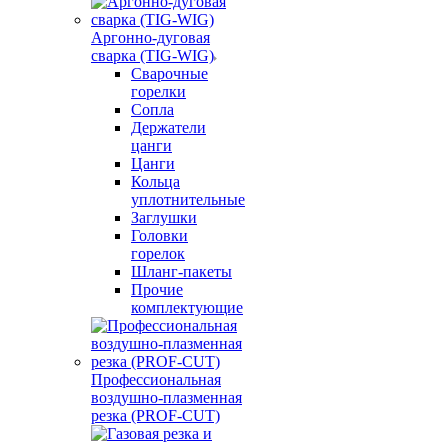
Аргонно-дуговая
сварка (TIG-WIG)
Сварочные
горелки
Сопла
Держатели
цанги
Цанги
Кольца
уплотнительные
Заглушки
Головки
горелок
Шланг-пакеты
Прочие
комплектующие
Профессиональная
воздушно-плазменная
резка (PROF-CUT)