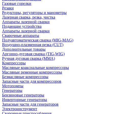
Газовые горелки
Резаки
Редукторы, регуляторы и манометры
Лазерная сварка, резка, чистка
Аппараты лазерной сварки
Подающие устройства
Аппараты лазерной сварки
Сварочные аппараты
Полуавтоматическая сварка (MIG-MAG)
Воздушно-плазменная резка (CUT)
Дополнительные товары
Аргонно-дуговая сварка (TIG-WIG)
Ручная дуговая сварка (MMA)
Компрессоры
Масляные коаксиальные компрессоры
Масляные ременные компрессоры
Безмасляные компрессоры
Запасные части для компрессоров
Мотопомпы
Генераторы
Бензиновые генераторы
Инверторные генераторы
Запасные части для генераторов
Электроинструмент
Сварочные приспособления