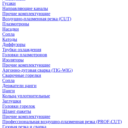
Гусаки
Направляющие каналы
Прочие комплектующие
Воздушно-плазменная резка (CUT)
Плазмотроны
Насадки
Сопла
Катоды
Диффузоры
Трубки охлаждения
Головки плазмотронов
Изоляторы
Прочие комплектующие
Аргонно-дуговая сварка (TIG-WIG)
Сварочные горелки
Сопла
Держатели цанги
Цанги
Кольца уплотнительные
Заглушки
Головки горелок
Шланг-пакеты
Прочие комплектующие
Профессиональная воздушно-плазменная резка (PROF-CUT)
Газовая резка и сварка