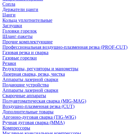
Сопла
Держатели цанги
Цанги
Кольца уплотнительные
Заглушки
Головки горелок
Шланг-пакеты
Прочие комплектующие
Профессиональная воздушно-плазменная резка (PROF-CUT)
Газовая резка и сварка
Газовые горелки
Резаки
Редукторы, регуляторы и манометры
Лазерная сварка, резка, чистка
Аппараты лазерной сварки
Подающие устройства
Аппараты лазерной сварки
Сварочные аппараты
Полуавтоматическая сварка (MIG-MAG)
Воздушно-плазменная резка (CUT)
Дополнительные товары
Аргонно-дуговая сварка (TIG-WIG)
Ручная дуговая сварка (MMA)
Компрессоры
Масляные коаксиальные компрессоры