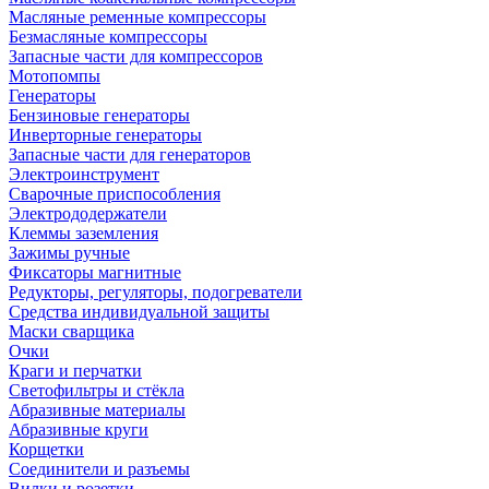
Масляные ременные компрессоры
Безмасляные компрессоры
Запасные части для компрессоров
Мотопомпы
Генераторы
Бензиновые генераторы
Инверторные генераторы
Запасные части для генераторов
Электроинструмент
Сварочные приспособления
Электрододержатели
Клеммы заземления
Зажимы ручные
Фиксаторы магнитные
Редукторы, регуляторы, подогреватели
Средства индивидуальной защиты
Маски сварщика
Очки
Краги и перчатки
Светофильтры и стёкла
Абразивные материалы
Абразивные круги
Корщетки
Соединители и разъемы
Вилки и розетки