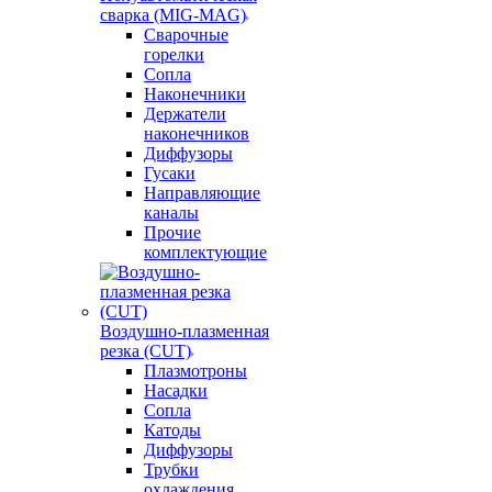
сварка (MIG-MAG)
Сварочные
горелки
Сопла
Наконечники
Держатели
наконечников
Диффузоры
Гусаки
Направляющие
каналы
Прочие
комплектующие
Воздушно-плазменная
резка (CUT)
Плазмотроны
Насадки
Сопла
Катоды
Диффузоры
Трубки
охлаждения