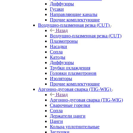
Диффузоры
Гусаки
Направляющие каналы
Прочие комплектующие
Воздушно-плазменная резка (CUT)
Назад
Воздушно-плазменная резка (CUT)
Плазмотроны
Насадки
Сопла
Катоды
Диффузоры
Трубки охлаждения
Головки плазмотронов
Изоляторы
Прочие комплектующие
Аргонно-дуговая сварка (TIG-WIG)
Назад
Аргонно-дуговая сварка (TIG-WIG)
Сварочные горелки
Сопла
Держатели цанги
Цанги
Кольца уплотнительные
Заглушки