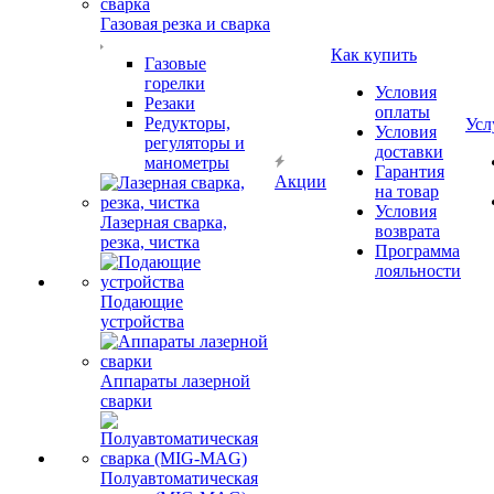
Газовая резка и сварка
Как купить
Газовые
горелки
Условия
Резаки
оплаты
Редукторы,
Усл
Условия
регуляторы и
доставки
манометры
Гарантия
Акции
на товар
Условия
Лазерная сварка,
возврата
резка, чистка
Программа
лояльности
Подающие
устройства
Аппараты лазерной
сварки
Полуавтоматическая