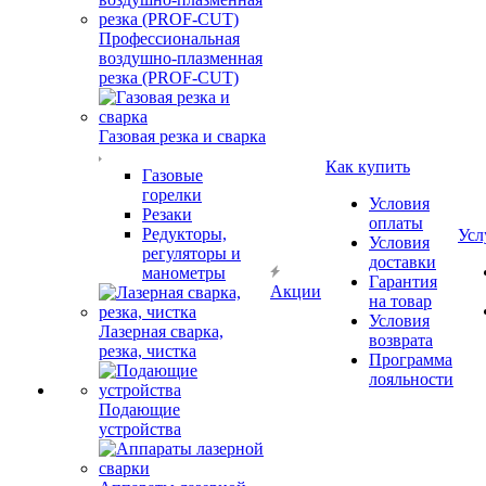
Профессиональная
воздушно-плазменная
резка (PROF-CUT)
Газовая резка и сварка
Как купить
Газовые
горелки
Условия
Резаки
оплаты
Редукторы,
Усл
Условия
регуляторы и
доставки
манометры
Гарантия
Акции
на товар
Условия
Лазерная сварка,
возврата
резка, чистка
Программа
лояльности
Подающие
устройства