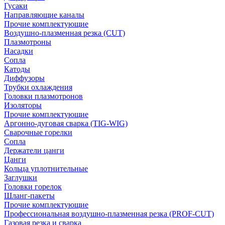
Гусаки
Направляющие каналы
Прочие комплектующие
Воздушно-плазменная резка (CUT)
Плазмотроны
Насадки
Сопла
Катоды
Диффузоры
Трубки охлаждения
Головки плазмотронов
Изоляторы
Прочие комплектующие
Аргонно-дуговая сварка (TIG-WIG)
Сварочные горелки
Сопла
Держатели цанги
Цанги
Кольца уплотнительные
Заглушки
Головки горелок
Шланг-пакеты
Прочие комплектующие
Профессиональная воздушно-плазменная резка (PROF-CUT)
Газовая резка и сварка