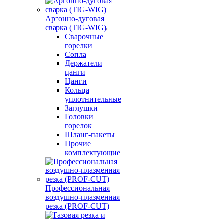
Аргонно-дуговая
сварка (TIG-WIG)
Сварочные
горелки
Сопла
Держатели
цанги
Цанги
Кольца
уплотнительные
Заглушки
Головки
горелок
Шланг-пакеты
Прочие
комплектующие
Профессиональная
воздушно-плазменная
резка (PROF-CUT)