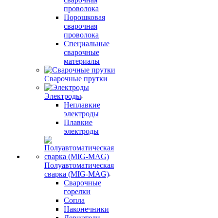
проволока
Порошковая
сварочная
проволока
Специальные
сварочные
материалы
Сварочные прутки
Электроды
Неплавкие
электроды
Плавкие
электроды
Полуавтоматическая
сварка (MIG-MAG)
Сварочные
горелки
Сопла
Наконечники
Держатели