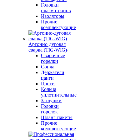
Головки
плазмотронов
Изоляторы
Прочие
комплектующие
Аргонно-дуговая
сварка (TIG-WIG)
Сварочные
горелки
Сопла
Держатели
цанги
Цанги
Кольца
уплотнительные
Заглушки
Головки
горелок
Шланг-пакеты
Прочие
комплектующие