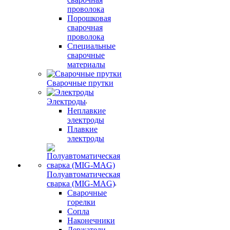
проволока
Порошковая
сварочная
проволока
Специальные
сварочные
материалы
Сварочные прутки
Электроды
Неплавкие
электроды
Плавкие
электроды
Полуавтоматическая
сварка (MIG-MAG)
Сварочные
горелки
Сопла
Наконечники
Держатели