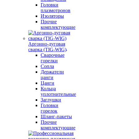
Головки
плазмотронов
Изоляторы
Прочие
комплектующие
Аргонно-дуговая
сварка (TIG-WIG)
Сварочные
горелки
Сопла
Держатели
цанги
Цанги
Кольца
уплотнительные
Заглушки
Головки
горелок
Шланг-пакеты
Прочие
комплектующие