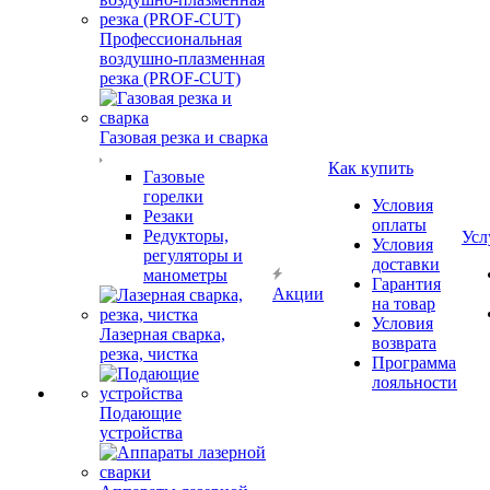
Профессиональная
воздушно-плазменная
резка (PROF-CUT)
Газовая резка и сварка
Как купить
Газовые
горелки
Условия
Резаки
оплаты
Редукторы,
Усл
Условия
регуляторы и
доставки
манометры
Гарантия
Акции
на товар
Условия
Лазерная сварка,
возврата
резка, чистка
Программа
лояльности
Подающие
устройства