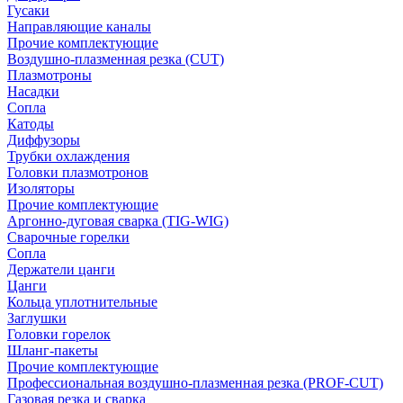
Гусаки
Направляющие каналы
Прочие комплектующие
Воздушно-плазменная резка (CUT)
Плазмотроны
Насадки
Сопла
Катоды
Диффузоры
Трубки охлаждения
Головки плазмотронов
Изоляторы
Прочие комплектующие
Аргонно-дуговая сварка (TIG-WIG)
Сварочные горелки
Сопла
Держатели цанги
Цанги
Кольца уплотнительные
Заглушки
Головки горелок
Шланг-пакеты
Прочие комплектующие
Профессиональная воздушно-плазменная резка (PROF-CUT)
Газовая резка и сварка