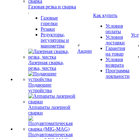
Газовая резка и сварка
Как купить
Газовые
горелки
Условия
Резаки
оплаты
Редукторы,
Усл
Условия
регуляторы и
доставки
манометры
Гарантия
Акции
на товар
Условия
Лазерная сварка,
возврата
резка, чистка
Программа
лояльности
Подающие
устройства
Аппараты лазерной
сварки
Полуавтоматическая