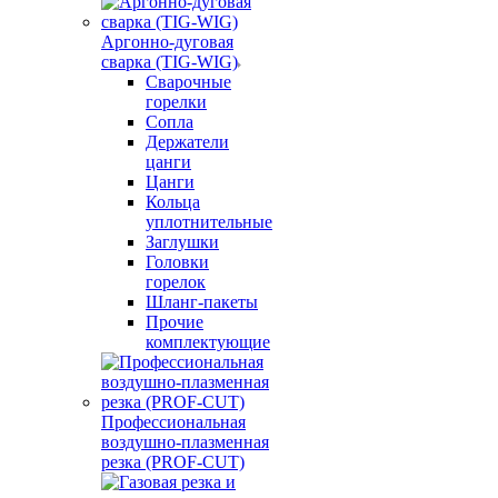
Аргонно-дуговая
сварка (TIG-WIG)
Сварочные
горелки
Сопла
Держатели
цанги
Цанги
Кольца
уплотнительные
Заглушки
Головки
горелок
Шланг-пакеты
Прочие
комплектующие
Профессиональная
воздушно-плазменная
резка (PROF-CUT)