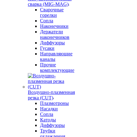
сварка (MIG-MAG)
Сварочные
горелки
Сопла
Наконечники
Держатели
наконечников
Диффузоры
Гусаки
Направляющие
каналы
Прочие
комплектующие
Воздушно-плазменная
резка (CUT)
Плазмотроны
Насадки
Сопла
Катоды
Диффузоры
Трубки
охлаждения