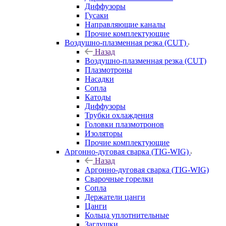
Диффузоры
Гусаки
Направляющие каналы
Прочие комплектующие
Воздушно-плазменная резка (CUT)
Назад
Воздушно-плазменная резка (CUT)
Плазмотроны
Насадки
Сопла
Катоды
Диффузоры
Трубки охлаждения
Головки плазмотронов
Изоляторы
Прочие комплектующие
Аргонно-дуговая сварка (TIG-WIG)
Назад
Аргонно-дуговая сварка (TIG-WIG)
Сварочные горелки
Сопла
Держатели цанги
Цанги
Кольца уплотнительные
Заглушки