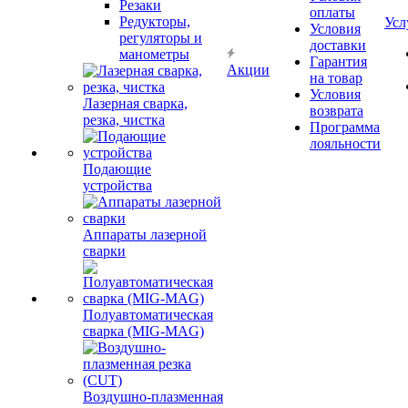
Резаки
оплаты
Редукторы,
Усл
Условия
регуляторы и
доставки
манометры
Гарантия
Акции
на товар
Условия
Лазерная сварка,
возврата
резка, чистка
Программа
лояльности
Подающие
устройства
Аппараты лазерной
сварки
Полуавтоматическая
сварка (MIG-MAG)
Воздушно-плазменная