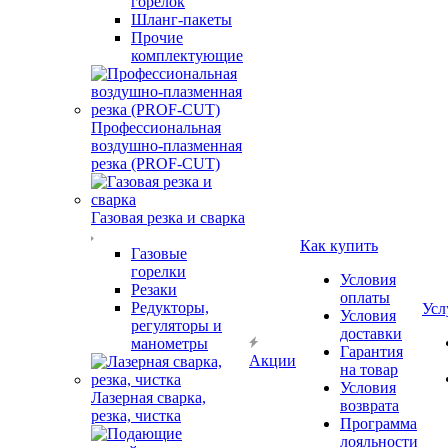
горелок
Шланг-пакеты
Прочие
комплектующие
Профессиональная
воздушно-плазменная
резка (PROF-CUT)
Газовая резка и сварка
Как купить
Газовые
горелки
Условия
Резаки
оплаты
Редукторы,
Усл
Условия
регуляторы и
доставки
манометры
Гарантия
Акции
на товар
Условия
Лазерная сварка,
возврата
резка, чистка
Программа
лояльности