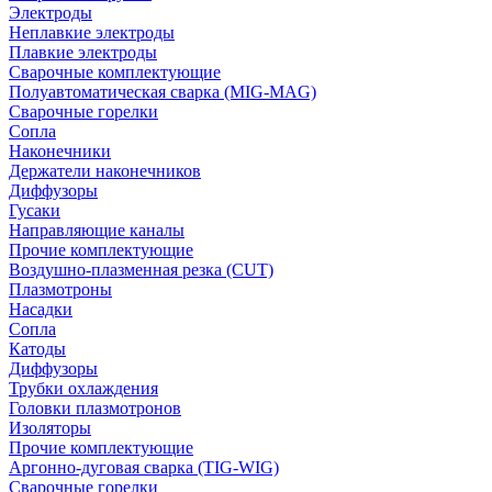
Электроды
Неплавкие электроды
Плавкие электроды
Сварочные комплектующие
Полуавтоматическая сварка (MIG-MAG)
Сварочные горелки
Сопла
Наконечники
Держатели наконечников
Диффузоры
Гусаки
Направляющие каналы
Прочие комплектующие
Воздушно-плазменная резка (CUT)
Плазмотроны
Насадки
Сопла
Катоды
Диффузоры
Трубки охлаждения
Головки плазмотронов
Изоляторы
Прочие комплектующие
Аргонно-дуговая сварка (TIG-WIG)
Сварочные горелки