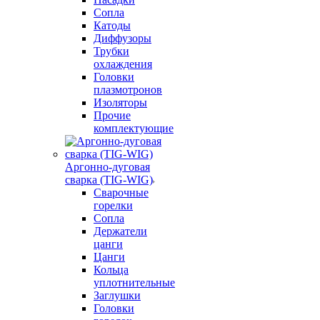
Сопла
Катоды
Диффузоры
Трубки
охлаждения
Головки
плазмотронов
Изоляторы
Прочие
комплектующие
Аргонно-дуговая
сварка (TIG-WIG)
Сварочные
горелки
Сопла
Держатели
цанги
Цанги
Кольца
уплотнительные
Заглушки
Головки