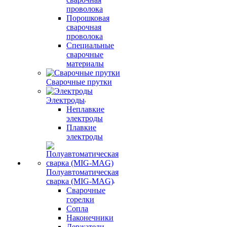
проволока
Порошковая
сварочная
проволока
Специальные
сварочные
материалы
Сварочные прутки
Электроды
Неплавкие
электроды
Плавкие
электроды
Полуавтоматическая
сварка (MIG-MAG)
Сварочные
горелки
Сопла
Наконечники
Держатели