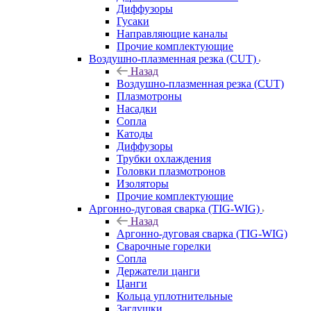
Диффузоры
Гусаки
Направляющие каналы
Прочие комплектующие
Воздушно-плазменная резка (CUT)
Назад
Воздушно-плазменная резка (CUT)
Плазмотроны
Насадки
Сопла
Катоды
Диффузоры
Трубки охлаждения
Головки плазмотронов
Изоляторы
Прочие комплектующие
Аргонно-дуговая сварка (TIG-WIG)
Назад
Аргонно-дуговая сварка (TIG-WIG)
Сварочные горелки
Сопла
Держатели цанги
Цанги
Кольца уплотнительные
Заглушки