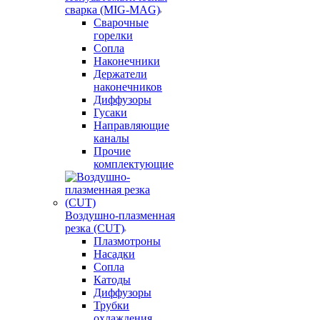
сварка (MIG-MAG)
Сварочные
горелки
Сопла
Наконечники
Держатели
наконечников
Диффузоры
Гусаки
Направляющие
каналы
Прочие
комплектующие
Воздушно-плазменная
резка (CUT)
Плазмотроны
Насадки
Сопла
Катоды
Диффузоры
Трубки
охлаждения