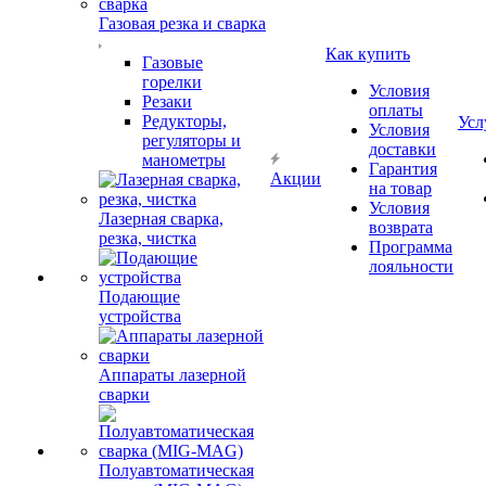
Газовая резка и сварка
Как купить
Газовые
горелки
Условия
Резаки
оплаты
Редукторы,
Усл
Условия
регуляторы и
доставки
манометры
Гарантия
Акции
на товар
Условия
Лазерная сварка,
возврата
резка, чистка
Программа
лояльности
Подающие
устройства
Аппараты лазерной
сварки
Полуавтоматическая