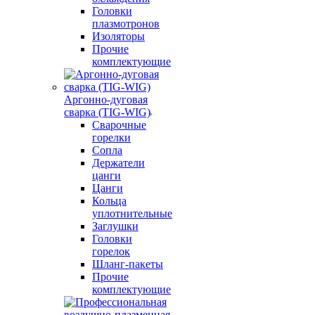
Головки
плазмотронов
Изоляторы
Прочие
комплектующие
Аргонно-дуговая
сварка (TIG-WIG)
Сварочные
горелки
Сопла
Держатели
цанги
Цанги
Кольца
уплотнительные
Заглушки
Головки
горелок
Шланг-пакеты
Прочие
комплектующие