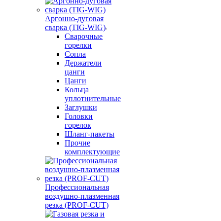
Аргонно-дуговая
сварка (TIG-WIG)
Сварочные
горелки
Сопла
Держатели
цанги
Цанги
Кольца
уплотнительные
Заглушки
Головки
горелок
Шланг-пакеты
Прочие
комплектующие
Профессиональная
воздушно-плазменная
резка (PROF-CUT)