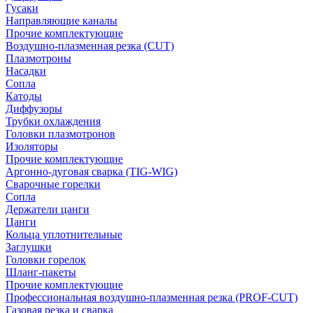
Гусаки
Направляющие каналы
Прочие комплектующие
Воздушно-плазменная резка (CUT)
Плазмотроны
Насадки
Сопла
Катоды
Диффузоры
Трубки охлаждения
Головки плазмотронов
Изоляторы
Прочие комплектующие
Аргонно-дуговая сварка (TIG-WIG)
Сварочные горелки
Сопла
Держатели цанги
Цанги
Кольца уплотнительные
Заглушки
Головки горелок
Шланг-пакеты
Прочие комплектующие
Профессиональная воздушно-плазменная резка (PROF-CUT)
Газовая резка и сварка