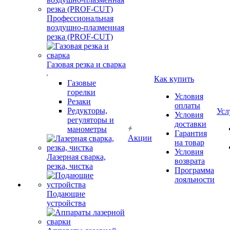
Профессиональная
воздушно-плазменная
резка (PROF-CUT)
Газовая резка и сварка
Как купить
Газовые
горелки
Условия
Резаки
оплаты
Редукторы,
Усл
Условия
регуляторы и
доставки
манометры
Гарантия
Акции
на товар
Условия
Лазерная сварка,
возврата
резка, чистка
Программа
лояльности
Подающие
устройства