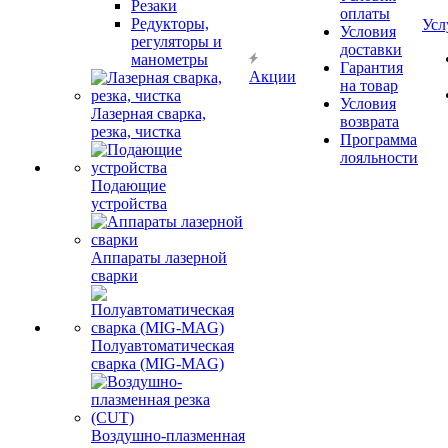
Резаки
оплаты
Редукторы,
Усл
Условия
регуляторы и
доставки
манометры
Гарантия
Акции
на товар
Условия
Лазерная сварка,
возврата
резка, чистка
Программа
лояльности
Подающие
устройства
Аппараты лазерной
сварки
Полуавтоматическая
сварка (MIG-MAG)
Воздушно-плазменная