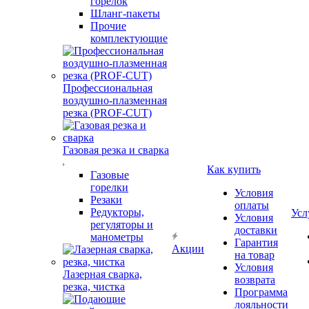
горелок
Шланг-пакеты
Прочие
комплектующие
Профессиональная
воздушно-плазменная
резка (PROF-CUT)
Газовая резка и сварка
Как купить
Газовые
горелки
Условия
Резаки
оплаты
Редукторы,
Усл
Условия
регуляторы и
доставки
манометры
Гарантия
Акции
на товар
Условия
Лазерная сварка,
возврата
резка, чистка
Программа
лояльности