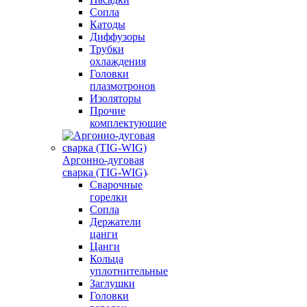
Сопла
Катоды
Диффузоры
Трубки
охлаждения
Головки
плазмотронов
Изоляторы
Прочие
комплектующие
Аргонно-дуговая
сварка (TIG-WIG)
Сварочные
горелки
Сопла
Держатели
цанги
Цанги
Кольца
уплотнительные
Заглушки
Головки