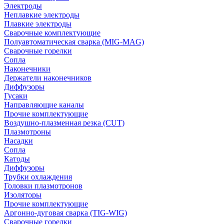
Электроды
Неплавкие электроды
Плавкие электроды
Сварочные комплектующие
Полуавтоматическая сварка (MIG-MAG)
Сварочные горелки
Сопла
Наконечники
Держатели наконечников
Диффузоры
Гусаки
Направляющие каналы
Прочие комплектующие
Воздушно-плазменная резка (CUT)
Плазмотроны
Насадки
Сопла
Катоды
Диффузоры
Трубки охлаждения
Головки плазмотронов
Изоляторы
Прочие комплектующие
Аргонно-дуговая сварка (TIG-WIG)
Сварочные горелки