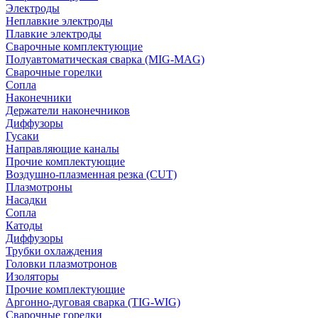
Электроды
Неплавкие электроды
Плавкие электроды
Сварочные комплектующие
Полуавтоматическая сварка (MIG-MAG)
Сварочные горелки
Сопла
Наконечники
Держатели наконечников
Диффузоры
Гусаки
Направляющие каналы
Прочие комплектующие
Воздушно-плазменная резка (CUT)
Плазмотроны
Насадки
Сопла
Катоды
Диффузоры
Трубки охлаждения
Головки плазмотронов
Изоляторы
Прочие комплектующие
Аргонно-дуговая сварка (TIG-WIG)
Сварочные горелки