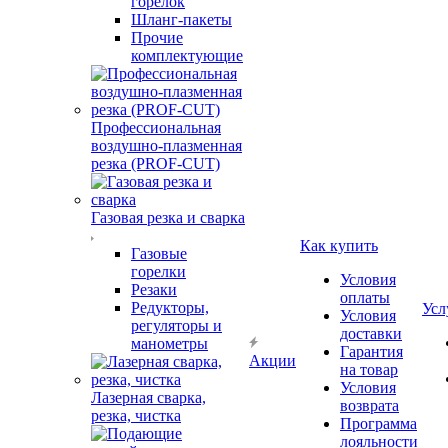
горелок
Шланг-пакеты
Прочие
комплектующие
Профессиональная
воздушно-плазменная
резка (PROF-CUT)
Газовая резка и сварка
Как купить
Газовые
горелки
Условия
Резаки
оплаты
Редукторы,
Усл
Условия
регуляторы и
доставки
манометры
Гарантия
Акции
на товар
Условия
Лазерная сварка,
возврата
резка, чистка
Программа
лояльности