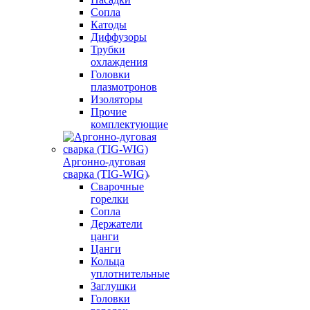
Сопла
Катоды
Диффузоры
Трубки
охлаждения
Головки
плазмотронов
Изоляторы
Прочие
комплектующие
Аргонно-дуговая
сварка (TIG-WIG)
Сварочные
горелки
Сопла
Держатели
цанги
Цанги
Кольца
уплотнительные
Заглушки
Головки