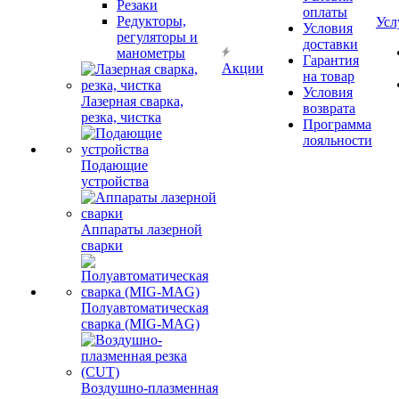
Резаки
оплаты
Редукторы,
Усл
Условия
регуляторы и
доставки
манометры
Гарантия
Акции
на товар
Условия
Лазерная сварка,
возврата
резка, чистка
Программа
лояльности
Подающие
устройства
Аппараты лазерной
сварки
Полуавтоматическая
сварка (MIG-MAG)
Воздушно-плазменная