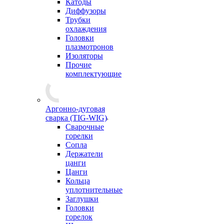
Катоды
Диффузоры
Трубки
охлаждения
Головки
плазмотронов
Изоляторы
Прочие
комплектующие
Аргонно-дуговая
сварка (TIG-WIG)
Сварочные
горелки
Сопла
Держатели
цанги
Цанги
Кольца
уплотнительные
Заглушки
Головки
горелок