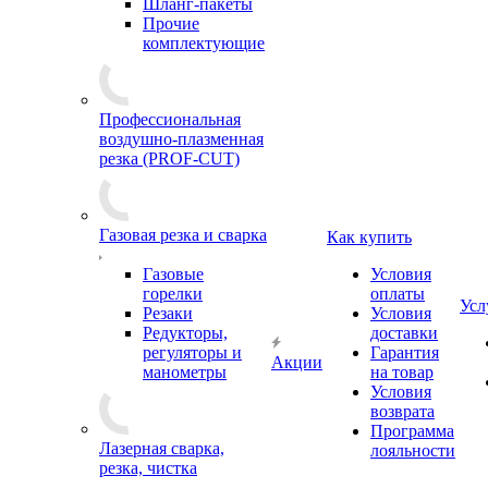
Шланг-пакеты
Прочие
комплектующие
Профессиональная
воздушно-плазменная
резка (PROF-CUT)
Газовая резка и сварка
Как купить
Газовые
Условия
горелки
оплаты
Усл
Резаки
Условия
Редукторы,
доставки
регуляторы и
Гарантия
Акции
манометры
на товар
Условия
возврата
Программа
Лазерная сварка,
лояльности
резка, чистка