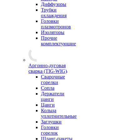
Диффузоры
Трубки
охлаждения
Головки
плазмотронов
Изоляторы
Прочие
комплектующие
Аргонно-дуговая
сварка (TIG-WIG)
Сварочные
горелки
Сопла
Держатели
цанги
Цанги
Кольца
уплотнительные
Заглушки
Головки
горелок
Шланг-пакеты