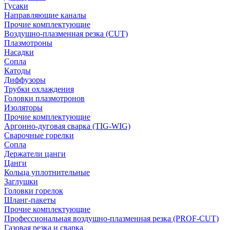
Гусаки
Направляющие каналы
Прочие комплектующие
Воздушно-плазменная резка (CUT)
Плазмотроны
Насадки
Сопла
Катоды
Диффузоры
Трубки охлаждения
Головки плазмотронов
Изоляторы
Прочие комплектующие
Аргонно-дуговая сварка (TIG-WIG)
Сварочные горелки
Сопла
Держатели цанги
Цанги
Кольца уплотнительные
Заглушки
Головки горелок
Шланг-пакеты
Прочие комплектующие
Профессиональная воздушно-плазменная резка (PROF-CUT)
Газовая резка и сварка