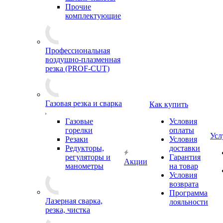
Прочие
комплектующие
Профессиональная
воздушно-плазменная
резка (PROF-CUT)
Газовая резка и сварка
Как купить
Газовые
Условия
горелки
оплаты
Усл
Резаки
Условия
Редукторы,
доставки
регуляторы и
Гарантия
Акции
манометры
на товар
Условия
возврата
Программа
Лазерная сварка,
лояльности
резка, чистка