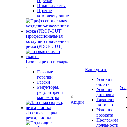
горелок
Шланг-пакеты
Прочие
комплектующие
Профессиональная
воздушно-плазменная
резка (PROF-CUT)
Газовая резка и сварка
Как купить
Газовые
горелки
Условия
Резаки
оплаты
Редукторы,
Усл
Условия
регуляторы и
доставки
манометры
Гарантия
Акции
на товар
Условия
Лазерная сварка,
возврата
резка, чистка
Программа
лояльности