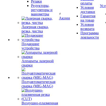
Резаки
оплаты
Редукторы,
Усл
Условия
регуляторы и
доставки
манометры
Гарантия
Акции
на товар
Условия
Лазерная сварка,
возврата
резка, чистка
Программа
лояльности
Подающие
устройства
Аппараты лазерной
сварки
Полуавтоматическая
сварка (MIG-MAG)
Воздушно-плазменная