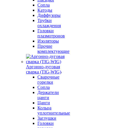
Сопла
Катоды
Диффузоры
Трубки
охлаждения
Головки
плазмотронов
Изоляторы
Прочие
комплектующие
Аргонно-дуговая
сварка (TIG-WIG)
Сварочные
горелки
Сопла
Держатели
цанги
Цанги
Кольца
уплотнительные
Заглушки
Головки