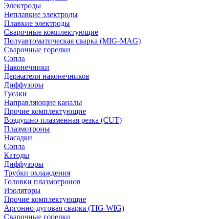
Электроды
Неплавкие электроды
Плавкие электроды
Сварочные комплектующие
Полуавтоматическая сварка (MIG-MAG)
Сварочные горелки
Сопла
Наконечники
Держатели наконечников
Диффузоры
Гусаки
Направляющие каналы
Прочие комплектующие
Воздушно-плазменная резка (CUT)
Плазмотроны
Насадки
Сопла
Катоды
Диффузоры
Трубки охлаждения
Головки плазмотронов
Изоляторы
Прочие комплектующие
Аргонно-дуговая сварка (TIG-WIG)
Сварочные горелки