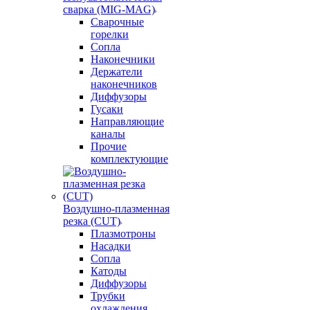
сварка (MIG-MAG)
Сварочные
горелки
Сопла
Наконечники
Держатели
наконечников
Диффузоры
Гусаки
Направляющие
каналы
Прочие
комплектующие
Воздушно-плазменная
резка (CUT)
Плазмотроны
Насадки
Сопла
Катоды
Диффузоры
Трубки
охлаждения