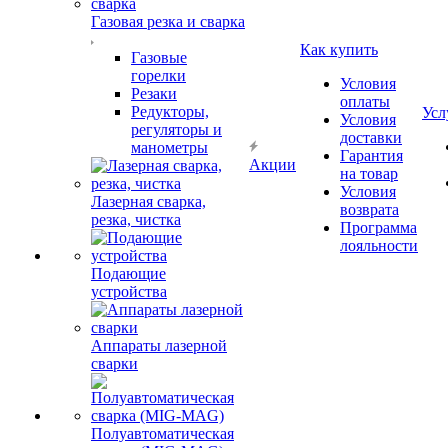
Газовая резка и сварка
Как купить
Газовые
горелки
Условия
Резаки
оплаты
Редукторы,
Усл
Условия
регуляторы и
доставки
манометры
Гарантия
Акции
на товар
Условия
Лазерная сварка,
возврата
резка, чистка
Программа
лояльности
Подающие
устройства
Аппараты лазерной
сварки
Полуавтоматическая