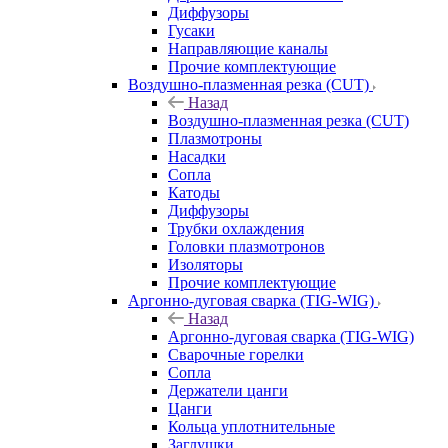
Диффузоры
Гусаки
Направляющие каналы
Прочие комплектующие
Воздушно-плазменная резка (CUT)
Назад
Воздушно-плазменная резка (CUT)
Плазмотроны
Насадки
Сопла
Катоды
Диффузоры
Трубки охлаждения
Головки плазмотронов
Изоляторы
Прочие комплектующие
Аргонно-дуговая сварка (TIG-WIG)
Назад
Аргонно-дуговая сварка (TIG-WIG)
Сварочные горелки
Сопла
Держатели цанги
Цанги
Кольца уплотнительные
Заглушки