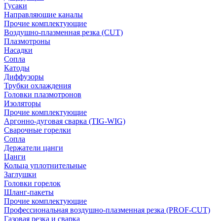
Гусаки
Направляющие каналы
Прочие комплектующие
Воздушно-плазменная резка (CUT)
Плазмотроны
Насадки
Сопла
Катоды
Диффузоры
Трубки охлаждения
Головки плазмотронов
Изоляторы
Прочие комплектующие
Аргонно-дуговая сварка (TIG-WIG)
Сварочные горелки
Сопла
Держатели цанги
Цанги
Кольца уплотнительные
Заглушки
Головки горелок
Шланг-пакеты
Прочие комплектующие
Профессиональная воздушно-плазменная резка (PROF-CUT)
Газовая резка и сварка