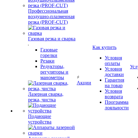
Профессиональная
воздушно-плазменная
резка (PROF-CUT)
Газовая резка и сварка
Как купить
Газовые
горелки
Условия
Резаки
оплаты
Редукторы,
Усл
Условия
регуляторы и
доставки
манометры
Гарантия
Акции
на товар
Условия
Лазерная сварка,
возврата
резка, чистка
Программа
лояльности
Подающие
устройства