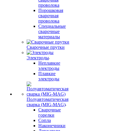
проволока
Порошковая
сварочная
проволока
Специальные
сварочные
материалы
Сварочные прутки
Электроды
Неплавкие
электроды
Плавкие
электроды
Полуавтоматическая
сварка (MIG-MAG)
Сварочные
горелки
Сопла
Наконечники
Держатели