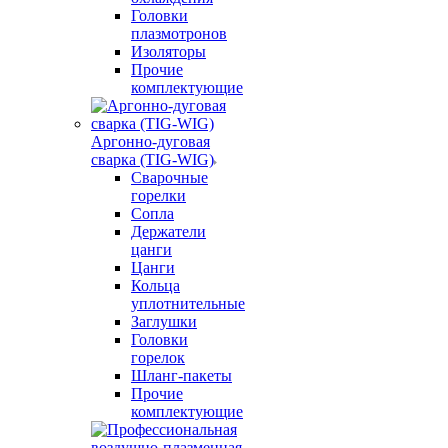
Головки
плазмотронов
Изоляторы
Прочие
комплектующие
Аргонно-дуговая
сварка (TIG-WIG)
Сварочные
горелки
Сопла
Держатели
цанги
Цанги
Кольца
уплотнительные
Заглушки
Головки
горелок
Шланг-пакеты
Прочие
комплектующие