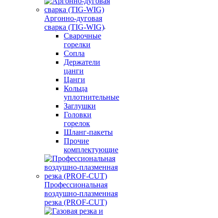
Аргонно-дуговая
сварка (TIG-WIG)
Сварочные
горелки
Сопла
Держатели
цанги
Цанги
Кольца
уплотнительные
Заглушки
Головки
горелок
Шланг-пакеты
Прочие
комплектующие
Профессиональная
воздушно-плазменная
резка (PROF-CUT)