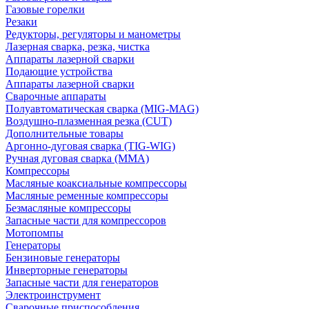
Газовые горелки
Резаки
Редукторы, регуляторы и манометры
Лазерная сварка, резка, чистка
Аппараты лазерной сварки
Подающие устройства
Аппараты лазерной сварки
Сварочные аппараты
Полуавтоматическая сварка (MIG-MAG)
Воздушно-плазменная резка (CUT)
Дополнительные товары
Аргонно-дуговая сварка (TIG-WIG)
Ручная дуговая сварка (MMA)
Компрессоры
Масляные коаксиальные компрессоры
Масляные ременные компрессоры
Безмасляные компрессоры
Запасные части для компрессоров
Мотопомпы
Генераторы
Бензиновые генераторы
Инверторные генераторы
Запасные части для генераторов
Электроинструмент
Сварочные приспособления