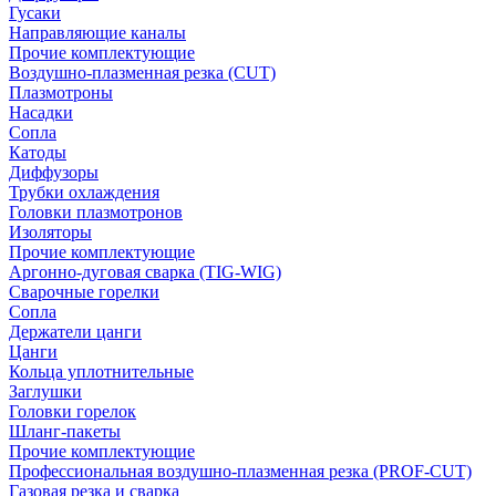
Гусаки
Направляющие каналы
Прочие комплектующие
Воздушно-плазменная резка (CUT)
Плазмотроны
Насадки
Сопла
Катоды
Диффузоры
Трубки охлаждения
Головки плазмотронов
Изоляторы
Прочие комплектующие
Аргонно-дуговая сварка (TIG-WIG)
Сварочные горелки
Сопла
Держатели цанги
Цанги
Кольца уплотнительные
Заглушки
Головки горелок
Шланг-пакеты
Прочие комплектующие
Профессиональная воздушно-плазменная резка (PROF-CUT)
Газовая резка и сварка