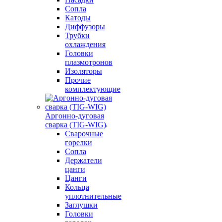
Сопла
Катоды
Диффузоры
Трубки
охлаждения
Головки
плазмотронов
Изоляторы
Прочие
комплектующие
Аргонно-дуговая
сварка (TIG-WIG)
Сварочные
горелки
Сопла
Держатели
цанги
Цанги
Кольца
уплотнительные
Заглушки
Головки