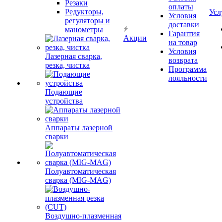
Резаки
оплаты
Редукторы,
Усл
Условия
регуляторы и
доставки
манометры
Гарантия
Акции
на товар
Условия
Лазерная сварка,
возврата
резка, чистка
Программа
лояльности
Подающие
устройства
Аппараты лазерной
сварки
Полуавтоматическая
сварка (MIG-MAG)
Воздушно-плазменная