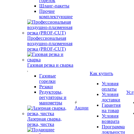
горелок
Шланг-пакеты
Прочие
комплектующие
Профессиональная
воздушно-плазменная
резка (PROF-CUT)
Газовая резка и сварка
Как купить
Газовые
горелки
Условия
Резаки
оплаты
Редукторы,
Усл
Условия
регуляторы и
доставки
манометры
Гарантия
Акции
на товар
Условия
Лазерная сварка,
возврата
резка, чистка
Программа
лояльности