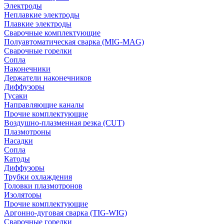
Электроды
Неплавкие электроды
Плавкие электроды
Сварочные комплектующие
Полуавтоматическая сварка (MIG-MAG)
Сварочные горелки
Сопла
Наконечники
Держатели наконечников
Диффузоры
Гусаки
Направляющие каналы
Прочие комплектующие
Воздушно-плазменная резка (CUT)
Плазмотроны
Насадки
Сопла
Катоды
Диффузоры
Трубки охлаждения
Головки плазмотронов
Изоляторы
Прочие комплектующие
Аргонно-дуговая сварка (TIG-WIG)
Сварочные горелки