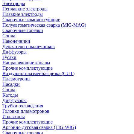
Электроды
Неплавкие электроды
Плавкие электроды
Сварочные комплектующие
Полуавтоматическая сварка (MIG-MAG)
Сварочные горелки
Сопла
Наконечники
Держатели наконечников
Диффузоры
Гусаки
Направляющие каналы
Прочие комплектующие
Воздушно-плазменная резка (CUT)
Плазмотроны
Насадки
Сопла
Катоды
Диффузоры
Трубки охлаждения
Головки плазмотронов
Изоляторы
Прочие комплектующие
Аргонно-дуговая сварка (TIG-WIG)
Сварочные горелки