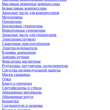
Масляные ременные компрессоры
Безмасляные компрессоры
Запасные части для компрессоров
Мотопомпы
Генераторы
Бензиновые генераторы
Инверторные генераторы
Запасные части для генераторов
Электроинструмент
Сварочные приспособления
Электрододержатели
Клеммы заземления
Зажимы ручные
Фиксаторы магнитные
Редукторы, регуляторы, подогреватели
Средства индивидуальной защиты
Маски сварщика
Очки
Краги и перчатки
Светофильтры и стёкла
Абразивные материалы
Абразивные круги
Корщетки
Соединители и разъемы
Вилки и розетки