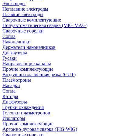
Электроды
Неплавкие электроды
Плавкие электроды
Сварочные комплектующие
Полуавтоматическая сварка (MIG-MAG)
Сварочные горелки
Сопла
Наконечники
Держатели наконечников
Диффузоры
Гусаки
Направляющие каналы
Прочие комплектующие
Воздушно-плазменная резка (CUT)
Плазмотроны
Насадки
Сопла
Катоды
Диффузоры
Трубки охлаждения
Головки плазмотронов
Изоляторы
Прочие комплектующие
Аргонно-дуговая сварка (TIG-WIG)
Сварочные горелки