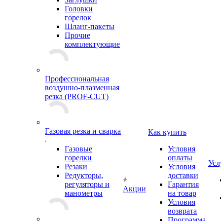
Головки
горелок
Шланг-пакеты
Прочие
комплектующие
Профессиональная
воздушно-плазменная
резка (PROF-CUT)
Газовая резка и сварка
Как купить
Газовые
Условия
горелки
оплаты
Усл
Резаки
Условия
Редукторы,
доставки
регуляторы и
Гарантия
Акции
манометры
на товар
Условия
возврата
Программа