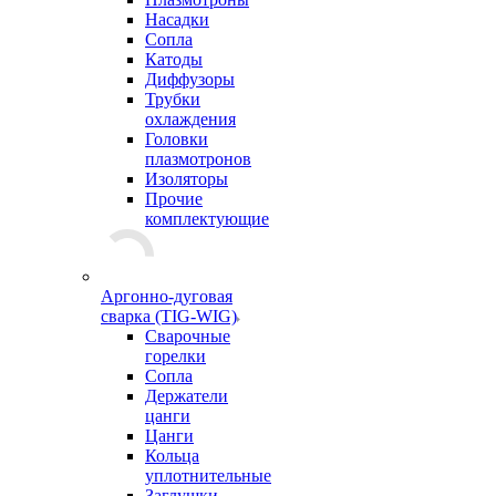
Насадки
Сопла
Катоды
Диффузоры
Трубки
охлаждения
Головки
плазмотронов
Изоляторы
Прочие
комплектующие
Аргонно-дуговая
сварка (TIG-WIG)
Сварочные
горелки
Сопла
Держатели
цанги
Цанги
Кольца
уплотнительные
Заглушки