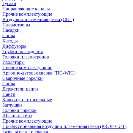
Гусаки
Направляющие каналы
Прочие комплектующие
Воздушно-плазменная резка (CUT)
Плазмотроны
Насадки
Сопла
Катоды
Диффузоры
Трубки охлаждения
Головки плазмотронов
Изоляторы
Прочие комплектующие
Аргонно-дуговая сварка (TIG-WIG)
Сварочные горелки
Сопла
Держатели цанги
Цанги
Кольца уплотнительные
Заглушки
Головки горелок
Шланг-пакеты
Прочие комплектующие
Профессиональная воздушно-плазменная резка (PROF-CUT)
Газовая резка и сварка