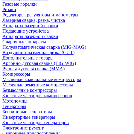
Газовые горелки
Резаки
Редукторы, регуляторы и манометры
Лазерная сварка, резка, чистка
Аппараты лазерной сварки
Подающие устройства
Аппараты лазерной сварки
Сварочные аппараты
Полуавтоматическая сварка (MIG-MAG)
Воздушно-плазменная резка (CUT)
Дополнительные товары
Аргонно-дуговая сварка (TIG-WIG)
Ручная дуговая сварка (MMA)
Компрессоры
Масляные коаксиальные компрессоры
Масляные ременные компрессоры
Безмасляные компрессоры
Запасные части для компрессоров
Мотопомпы
Генераторы
Бензиновые генераторы
Инверторные генераторы
Запасные части для генераторов
Электроинструмент
Сварочные приспособления