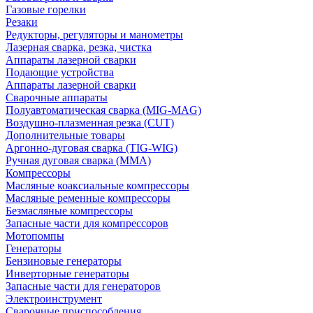
Газовые горелки
Резаки
Редукторы, регуляторы и манометры
Лазерная сварка, резка, чистка
Аппараты лазерной сварки
Подающие устройства
Аппараты лазерной сварки
Сварочные аппараты
Полуавтоматическая сварка (MIG-MAG)
Воздушно-плазменная резка (CUT)
Дополнительные товары
Аргонно-дуговая сварка (TIG-WIG)
Ручная дуговая сварка (MMA)
Компрессоры
Масляные коаксиальные компрессоры
Масляные ременные компрессоры
Безмасляные компрессоры
Запасные части для компрессоров
Мотопомпы
Генераторы
Бензиновые генераторы
Инверторные генераторы
Запасные части для генераторов
Электроинструмент
Сварочные приспособления