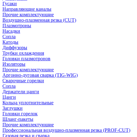
Гусаки
Направляющие каналы
Прочие комплектующие
Воздушно-плазменная резка (CUT)
Плазмотроны
Насадки
Сопла
Катоды
Диффузоры
Трубки охлаждения
Головки плазмотронов
Изоляторы
Прочие комплектующие
Аргонно-дуговая сварка (TIG-WIG)
Сварочные горелки
Сопла
Держатели цанги
Цанги
Кольца уплотнительные
Заглушки
Головки горелок
Шланг-пакеты
Прочие комплектующие
Профессиональная воздушно-плазменная резка (PROF-CUT)
Газовая резка и сварка