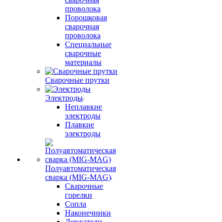
проволока
Порошковая
сварочная
проволока
Специальные
сварочные
материалы
Сварочные прутки
Электроды
Неплавкие
электроды
Плавкие
электроды
Полуавтоматическая
сварка (MIG-MAG)
Сварочные
горелки
Сопла
Наконечники
Держатели