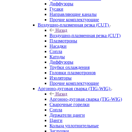
Диффузоры
Гусаки
Направляющие каналы
Прочие комплектующие
Воздушно-плазменная резка (CUT)
Назад
Воздушно-плазменная резка (CUT)
Плазмотроны
Насадки
Сопла
Катоды
Диффузоры
Трубки охлаждения
Головки плазмотронов
Изоляторы
Прочие комплектующие
Аргонно-дуговая сварка (TIG-WIG)
Назад
Аргонно-дуговая сварка (TIG-WIG)
Сварочные горелки
Сопла
Держатели цанги
Цанги
Кольца уплотнительные
Заглушки