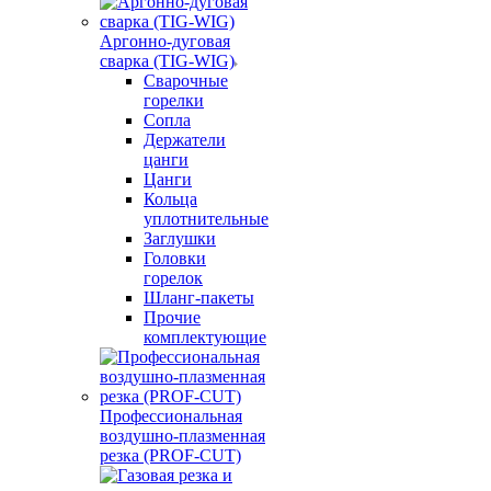
Аргонно-дуговая
сварка (TIG-WIG)
Сварочные
горелки
Сопла
Держатели
цанги
Цанги
Кольца
уплотнительные
Заглушки
Головки
горелок
Шланг-пакеты
Прочие
комплектующие
Профессиональная
воздушно-плазменная
резка (PROF-CUT)