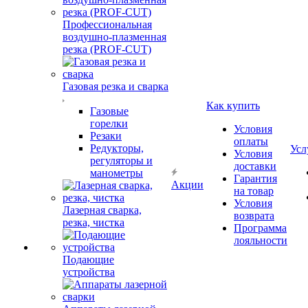
Профессиональная
воздушно-плазменная
резка (PROF-CUT)
Газовая резка и сварка
Как купить
Газовые
горелки
Условия
Резаки
оплаты
Редукторы,
Усл
Условия
регуляторы и
доставки
манометры
Гарантия
Акции
на товар
Условия
Лазерная сварка,
возврата
резка, чистка
Программа
лояльности
Подающие
устройства