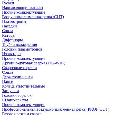
Гусаки
Направляющие каналы
Прочие комплектующие
Воздушно-плазменная резка (CUT)
Плазмотроны
Насадки
Сопла
Катоды
Диффузоры
Трубки охлаждения
Головки плазмотронов
Изоляторы
Прочие комплектующие
Аргонно-дуговая сварка (TIG-WIG)
Сварочные горелки
Сопла
Держатели цанги
Цанги
Кольца уплотнительные
Заглушки
Головки горелок
Шланг-пакеты
Прочие комплектующие
Профессиональная воздушно-плазменная резка (PROF-CUT)
Газовая резка и сварка