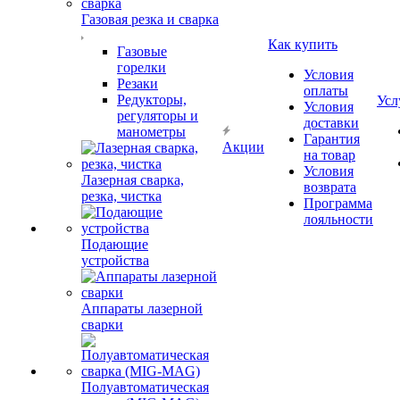
Газовая резка и сварка
Как купить
Газовые
горелки
Условия
Резаки
оплаты
Редукторы,
Усл
Условия
регуляторы и
доставки
манометры
Гарантия
Акции
на товар
Условия
Лазерная сварка,
возврата
резка, чистка
Программа
лояльности
Подающие
устройства
Аппараты лазерной
сварки
Полуавтоматическая