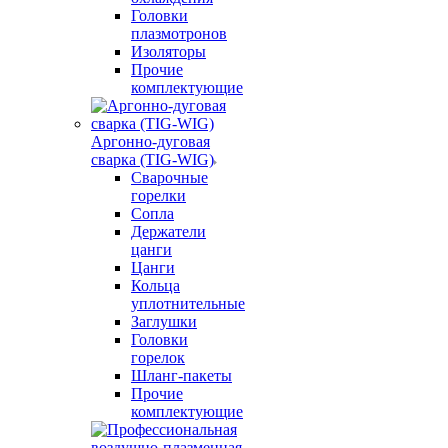
Головки
плазмотронов
Изоляторы
Прочие
комплектующие
Аргонно-дуговая
сварка (TIG-WIG)
Сварочные
горелки
Сопла
Держатели
цанги
Цанги
Кольца
уплотнительные
Заглушки
Головки
горелок
Шланг-пакеты
Прочие
комплектующие