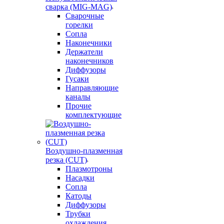
сварка (MIG-MAG)
Сварочные
горелки
Сопла
Наконечники
Держатели
наконечников
Диффузоры
Гусаки
Направляющие
каналы
Прочие
комплектующие
Воздушно-плазменная
резка (CUT)
Плазмотроны
Насадки
Сопла
Катоды
Диффузоры
Трубки
охлаждения