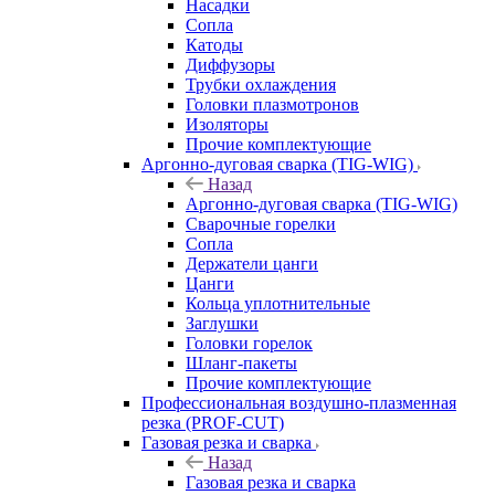
Насадки
Сопла
Катоды
Диффузоры
Трубки охлаждения
Головки плазмотронов
Изоляторы
Прочие комплектующие
Аргонно-дуговая сварка (TIG-WIG)
Назад
Аргонно-дуговая сварка (TIG-WIG)
Сварочные горелки
Сопла
Держатели цанги
Цанги
Кольца уплотнительные
Заглушки
Головки горелок
Шланг-пакеты
Прочие комплектующие
Профессиональная воздушно-плазменная
резка (PROF-CUT)
Газовая резка и сварка
Назад
Газовая резка и сварка