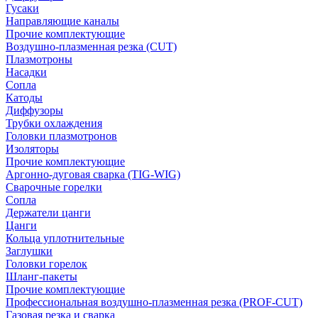
Гусаки
Направляющие каналы
Прочие комплектующие
Воздушно-плазменная резка (CUT)
Плазмотроны
Насадки
Сопла
Катоды
Диффузоры
Трубки охлаждения
Головки плазмотронов
Изоляторы
Прочие комплектующие
Аргонно-дуговая сварка (TIG-WIG)
Сварочные горелки
Сопла
Держатели цанги
Цанги
Кольца уплотнительные
Заглушки
Головки горелок
Шланг-пакеты
Прочие комплектующие
Профессиональная воздушно-плазменная резка (PROF-CUT)
Газовая резка и сварка