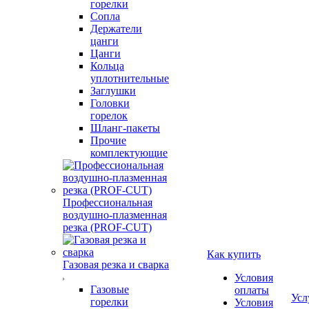
горелки
Сопла
Держатели
цанги
Цанги
Кольца
уплотнительные
Заглушки
Головки
горелок
Шланг-пакеты
Прочие
комплектующие
Профессиональная
воздушно-плазменная
резка (PROF-CUT)
Как купить
Газовая резка и сварка
Условия
Газовые
оплаты
Усл
горелки
Условия