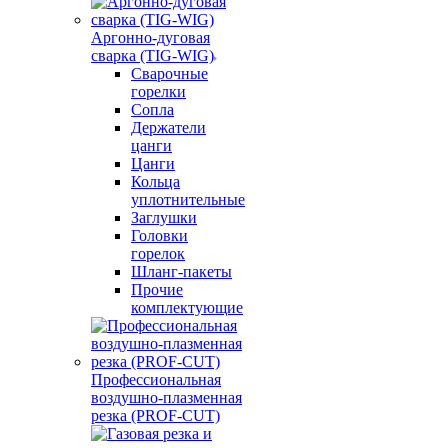
Аргонно-дуговая
сварка (TIG-WIG)
Сварочные
горелки
Сопла
Держатели
цанги
Цанги
Кольца
уплотнительные
Заглушки
Головки
горелок
Шланг-пакеты
Прочие
комплектующие
Профессиональная
воздушно-плазменная
резка (PROF-CUT)