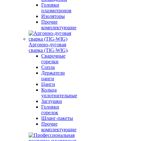
Головки
плазмотронов
Изоляторы
Прочие
комплектующие
Аргонно-дуговая
сварка (TIG-WIG)
Сварочные
горелки
Сопла
Держатели
цанги
Цанги
Кольца
уплотнительные
Заглушки
Головки
горелок
Шланг-пакеты
Прочие
комплектующие