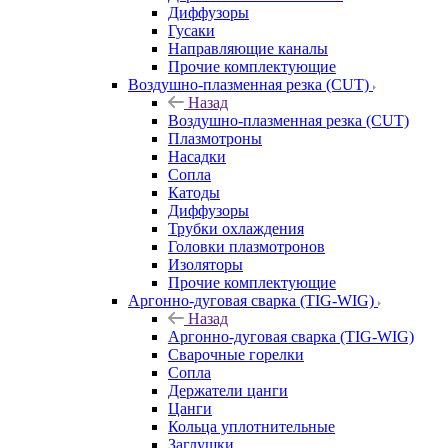
Диффузоры
Гусаки
Направляющие каналы
Прочие комплектующие
Воздушно-плазменная резка (CUT)
Назад
Воздушно-плазменная резка (CUT)
Плазмотроны
Насадки
Сопла
Катоды
Диффузоры
Трубки охлаждения
Головки плазмотронов
Изоляторы
Прочие комплектующие
Аргонно-дуговая сварка (TIG-WIG)
Назад
Аргонно-дуговая сварка (TIG-WIG)
Сварочные горелки
Сопла
Держатели цанги
Цанги
Кольца уплотнительные
Заглушки