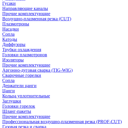
Гусаки
Направляющие каналы
Прочие комплектующие
Воздушно-плазменная резка (CUT)
Плазмотроны
Насадки
Сопла
Катоды
Диффузоры
Трубки охлаждения
Головки плазмотронов
Изоляторы
Прочие комплектующие
Аргонно-дуговая сварка (TIG-WIG)
Сварочные горелки
Сопла
Держатели цанги
Цанги
Кольца уплотнительные
Заглушки
Головки горелок
Шланг-пакеты
Прочие комплектующие
Профессиональная воздушно-плазменная резка (PROF-CUT)
Газовая резка и сварка