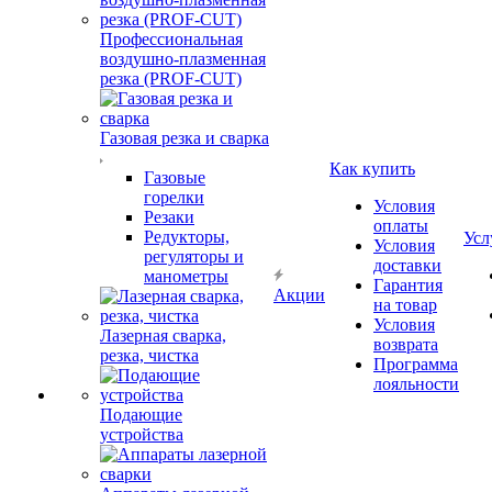
Профессиональная
воздушно-плазменная
резка (PROF-CUT)
Газовая резка и сварка
Как купить
Газовые
горелки
Условия
Резаки
оплаты
Редукторы,
Усл
Условия
регуляторы и
доставки
манометры
Гарантия
Акции
на товар
Условия
Лазерная сварка,
возврата
резка, чистка
Программа
лояльности
Подающие
устройства