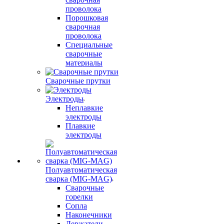
проволока
Порошковая
сварочная
проволока
Специальные
сварочные
материалы
Сварочные прутки
Электроды
Неплавкие
электроды
Плавкие
электроды
Полуавтоматическая
сварка (MIG-MAG)
Сварочные
горелки
Сопла
Наконечники
Держатели