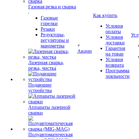
Газовая резка и сварка
Как купить
Газовые
горелки
Условия
Резаки
оплаты
Редукторы,
Усл
Условия
регуляторы и
доставки
манометры
Гарантия
Акции
на товар
Условия
Лазерная сварка,
возврата
резка, чистка
Программа
лояльности
Подающие
устройства
Аппараты лазерной
сварки
Полуавтоматическая