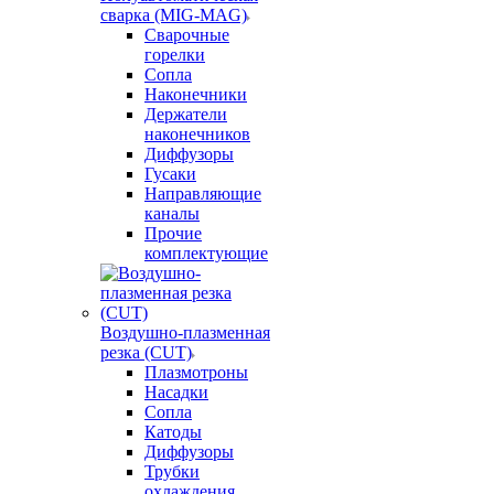
сварка (MIG-MAG)
Сварочные
горелки
Сопла
Наконечники
Держатели
наконечников
Диффузоры
Гусаки
Направляющие
каналы
Прочие
комплектующие
Воздушно-плазменная
резка (CUT)
Плазмотроны
Насадки
Сопла
Катоды
Диффузоры
Трубки
охлаждения