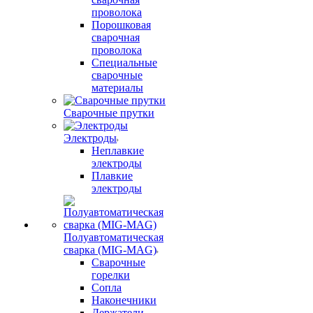
проволока
Порошковая
сварочная
проволока
Специальные
сварочные
материалы
Сварочные прутки
Электроды
Неплавкие
электроды
Плавкие
электроды
Полуавтоматическая
сварка (MIG-MAG)
Сварочные
горелки
Сопла
Наконечники
Держатели