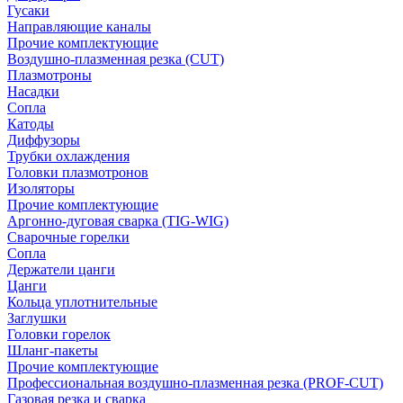
Гусаки
Направляющие каналы
Прочие комплектующие
Воздушно-плазменная резка (CUT)
Плазмотроны
Насадки
Сопла
Катоды
Диффузоры
Трубки охлаждения
Головки плазмотронов
Изоляторы
Прочие комплектующие
Аргонно-дуговая сварка (TIG-WIG)
Сварочные горелки
Сопла
Держатели цанги
Цанги
Кольца уплотнительные
Заглушки
Головки горелок
Шланг-пакеты
Прочие комплектующие
Профессиональная воздушно-плазменная резка (PROF-CUT)
Газовая резка и сварка