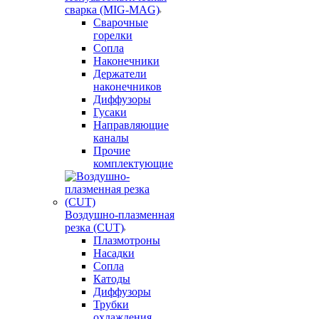
сварка (MIG-MAG)
Сварочные
горелки
Сопла
Наконечники
Держатели
наконечников
Диффузоры
Гусаки
Направляющие
каналы
Прочие
комплектующие
Воздушно-плазменная
резка (CUT)
Плазмотроны
Насадки
Сопла
Катоды
Диффузоры
Трубки
охлаждения