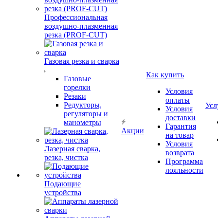
Профессиональная
воздушно-плазменная
резка (PROF-CUT)
Газовая резка и сварка
Как купить
Газовые
горелки
Условия
Резаки
оплаты
Редукторы,
Усл
Условия
регуляторы и
доставки
манометры
Гарантия
Акции
на товар
Условия
Лазерная сварка,
возврата
резка, чистка
Программа
лояльности
Подающие
устройства