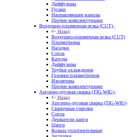
Диффузоры
Гусаки
Направляющие каналы
Прочие комплектующие
Воздушно-плазменная резка (CUT)
Назад
Воздушно-плазменная резка (CUT)
Плазмотроны
Насадки
Сопла
Катоды
Диффузоры
Трубки охлаждения
Головки плазмотронов
Изоляторы
Прочие комплектующие
Аргонно-дуговая сварка (TIG-WIG)
Назад
Аргонно-дуговая сварка (TIG-WIG)
Сварочные горелки
Сопла
Держатели цанги
Цанги
Кольца уплотнительные
Заглушки