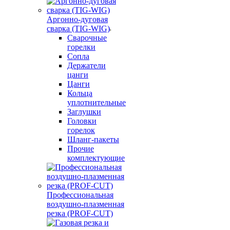
Аргонно-дуговая
сварка (TIG-WIG)
Сварочные
горелки
Сопла
Держатели
цанги
Цанги
Кольца
уплотнительные
Заглушки
Головки
горелок
Шланг-пакеты
Прочие
комплектующие
Профессиональная
воздушно-плазменная
резка (PROF-CUT)