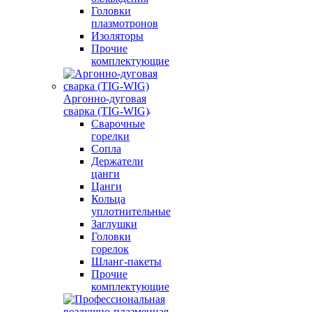
Головки
плазмотронов
Изоляторы
Прочие
комплектующие
Аргонно-дуговая
сварка (TIG-WIG)
Сварочные
горелки
Сопла
Держатели
цанги
Цанги
Кольца
уплотнительные
Заглушки
Головки
горелок
Шланг-пакеты
Прочие
комплектующие