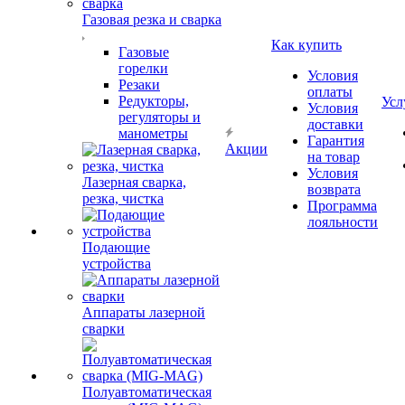
Газовая резка и сварка
Как купить
Газовые
горелки
Условия
Резаки
оплаты
Редукторы,
Усл
Условия
регуляторы и
доставки
манометры
Гарантия
Акции
на товар
Условия
Лазерная сварка,
возврата
резка, чистка
Программа
лояльности
Подающие
устройства
Аппараты лазерной
сварки
Полуавтоматическая