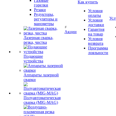
Газовые
Как купить
горелки
Резаки
Условия
Редукторы,
оплаты
Усл
регуляторы и
Условия
манометры
доставки
Гарантия
Акции
на товар
Лазерная сварка,
Условия
резка, чистка
возврата
Программа
лояльности
Подающие
устройства
Аппараты лазерной
сварки
Полуавтоматическая
сварка (MIG-MAG)