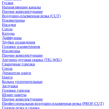
Гусаки
Направляющие каналы
Прочие комплектующие
Воздушно-плазменная резка (CUT)
Плазмотроны
Насадки
Сопла
Катоды
Диффузоры
Трубки охлаждения
Головки плазмотронов
Изоляторы
Прочие комплектующие
Аргонно-дуговая сварка (TIG-WIG)
Сварочные горелки
Сопла
Держатели цанги
Цанги
Кольца уплотнительные
Заглушки
Головки горелок
Шланг-пакеты
Прочие комплектующие
Профессиональная воздушно-плазменная резка (PROF-CUT)
Газовая резка и сварка