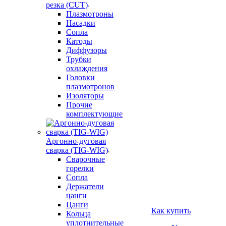
резка (CUT)
Плазмотроны
Насадки
Сопла
Катоды
Диффузоры
Трубки
охлаждения
Головки
плазмотронов
Изоляторы
Прочие
комплектующие
Аргонно-дуговая
сварка (TIG-WIG)
Сварочные
горелки
Сопла
Держатели
цанги
Цанги
Как купить
Кольца
уплотнительные