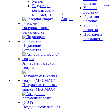
Резаки
оплаты
Редукторы,
Усл
Условия
регуляторы и
доставки
манометры
Гарантия
Акции
на товар
Условия
Лазерная сварка,
возврата
резка, чистка
Программа
лояльности
Подающие
устройства
Аппараты лазерной
сварки
Полуавтоматическая
сварка (MIG-MAG)
Воздушно-плазменная