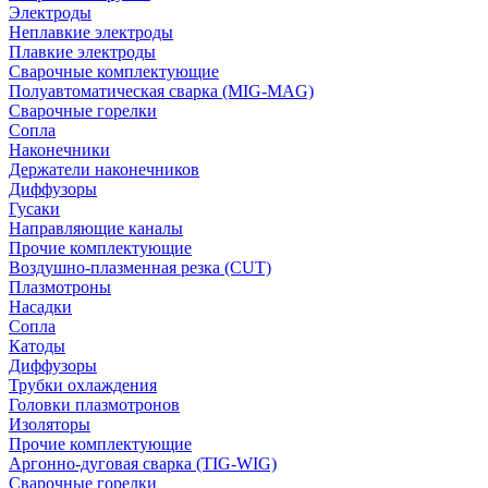
Электроды
Неплавкие электроды
Плавкие электроды
Сварочные комплектующие
Полуавтоматическая сварка (MIG-MAG)
Сварочные горелки
Сопла
Наконечники
Держатели наконечников
Диффузоры
Гусаки
Направляющие каналы
Прочие комплектующие
Воздушно-плазменная резка (CUT)
Плазмотроны
Насадки
Сопла
Катоды
Диффузоры
Трубки охлаждения
Головки плазмотронов
Изоляторы
Прочие комплектующие
Аргонно-дуговая сварка (TIG-WIG)
Сварочные горелки