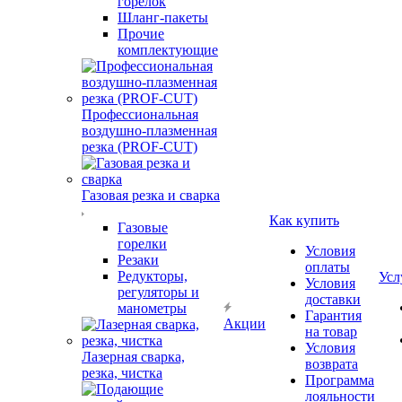
горелок
Шланг-пакеты
Прочие
комплектующие
Профессиональная
воздушно-плазменная
резка (PROF-CUT)
Газовая резка и сварка
Как купить
Газовые
горелки
Условия
Резаки
оплаты
Редукторы,
Усл
Условия
регуляторы и
доставки
манометры
Гарантия
Акции
на товар
Условия
Лазерная сварка,
возврата
резка, чистка
Программа
лояльности