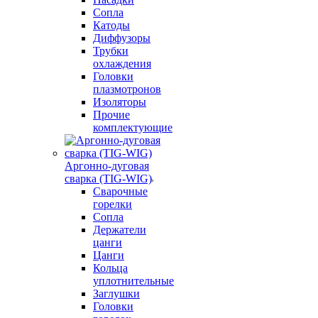
Сопла
Катоды
Диффузоры
Трубки
охлаждения
Головки
плазмотронов
Изоляторы
Прочие
комплектующие
Аргонно-дуговая
сварка (TIG-WIG)
Сварочные
горелки
Сопла
Держатели
цанги
Цанги
Кольца
уплотнительные
Заглушки
Головки