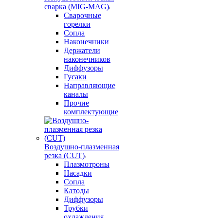
сварка (MIG-MAG)
Сварочные
горелки
Сопла
Наконечники
Держатели
наконечников
Диффузоры
Гусаки
Направляющие
каналы
Прочие
комплектующие
Воздушно-плазменная
резка (CUT)
Плазмотроны
Насадки
Сопла
Катоды
Диффузоры
Трубки
охлаждения