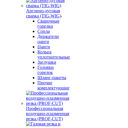
Аргонно-дуговая
сварка (TIG-WIG)
Сварочные
горелки
Сопла
Держатели
цанги
Цанги
Кольца
уплотнительные
Заглушки
Головки
горелок
Шланг-пакеты
Прочие
комплектующие
Профессиональная
воздушно-плазменная
резка (PROF-CUT)