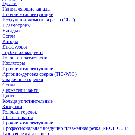
Гусаки
Направляющие каналы
Прочие комплектующие
Воздушно-плазменная резка (CUT)
Плазмотроны
Насадки
Сопла
Катоды
Диффузоры
Трубки охлаждения
Головки плазмотронов
Изоляторы
Прочие комплектующие
Аргонно-дуговая сварка (TIG-WIG)
Сварочные горелки
Сопла
Держатели цанги
Цанги
Кольца уплотнительные
Заглушки
Головки горелок
Шланг-пакеты
Прочие комплектующие
Профессиональная воздушно-плазменная резка (PROF-CUT)
Газовая резка и сварка