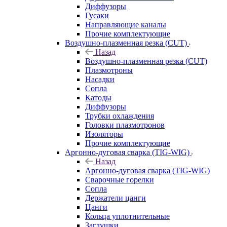
Диффузоры
Гусаки
Направляющие каналы
Прочие комплектующие
Воздушно-плазменная резка (CUT)
Назад
Воздушно-плазменная резка (CUT)
Плазмотроны
Насадки
Сопла
Катоды
Диффузоры
Трубки охлаждения
Головки плазмотронов
Изоляторы
Прочие комплектующие
Аргонно-дуговая сварка (TIG-WIG)
Назад
Аргонно-дуговая сварка (TIG-WIG)
Сварочные горелки
Сопла
Держатели цанги
Цанги
Кольца уплотнительные
Заглушки