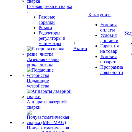
Газовая резка и сварка
Как купить
Газовые
горелки
Условия
Резаки
оплаты
Редукторы,
Усл
Условия
регуляторы и
доставки
манометры
Гарантия
Акции
на товар
Условия
Лазерная сварка,
возврата
резка, чистка
Программа
лояльности
Подающие
устройства
Аппараты лазерной
сварки
Полуавтоматическая