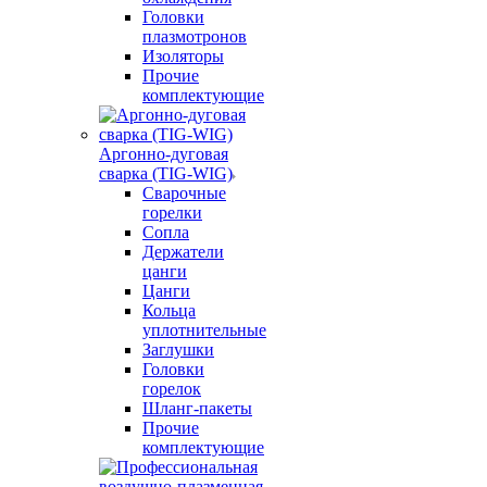
Головки
плазмотронов
Изоляторы
Прочие
комплектующие
Аргонно-дуговая
сварка (TIG-WIG)
Сварочные
горелки
Сопла
Держатели
цанги
Цанги
Кольца
уплотнительные
Заглушки
Головки
горелок
Шланг-пакеты
Прочие
комплектующие