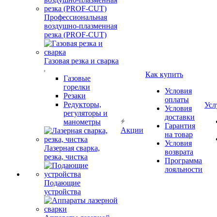
Профессиональная
воздушно-плазменная
резка (PROF-CUT)
Газовая резка и сварка
Как купить
Газовые
горелки
Условия
Резаки
оплаты
Редукторы,
Усл
Условия
регуляторы и
доставки
манометры
Гарантия
Акции
на товар
Условия
Лазерная сварка,
возврата
резка, чистка
Программа
лояльности
Подающие
устройства