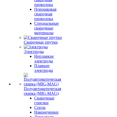
проволока
Порошковая
сварочная
проволока
Специальные
сварочные
материалы
Сварочные прутки
Электроды
Неплавкие
электроды
Плавкие
электроды
Полуавтоматическая
сварка (MIG-MAG)
Сварочные
горелки
Сопла
Наконечники
Держатели