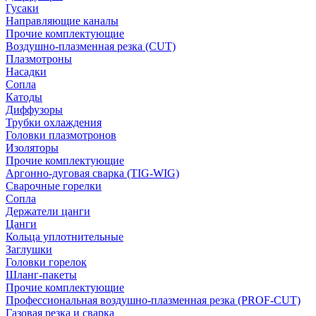
Гусаки
Направляющие каналы
Прочие комплектующие
Воздушно-плазменная резка (CUT)
Плазмотроны
Насадки
Сопла
Катоды
Диффузоры
Трубки охлаждения
Головки плазмотронов
Изоляторы
Прочие комплектующие
Аргонно-дуговая сварка (TIG-WIG)
Сварочные горелки
Сопла
Держатели цанги
Цанги
Кольца уплотнительные
Заглушки
Головки горелок
Шланг-пакеты
Прочие комплектующие
Профессиональная воздушно-плазменная резка (PROF-CUT)
Газовая резка и сварка