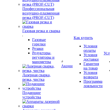
Профессиональная
воздушно-плазменная
резка (PROF-CUT)
Газовая резка и сварка
Как купить
Газовые
горелки
Условия
Резаки
оплаты
Редукторы,
Усл
Условия
регуляторы и
доставки
манометры
Гарантия
Акции
на товар
Условия
Лазерная сварка,
возврата
резка, чистка
Программа
лояльности
Подающие
устройства