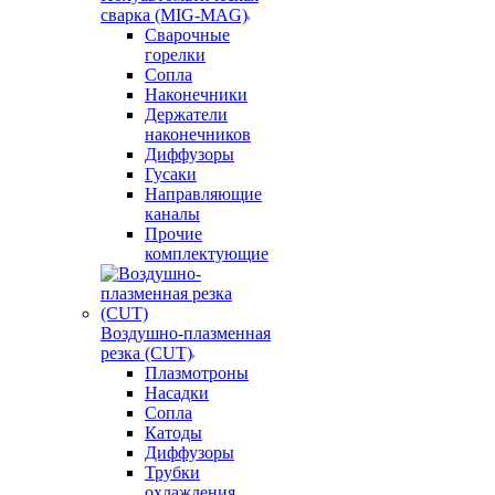
сварка (MIG-MAG)
Сварочные
горелки
Сопла
Наконечники
Держатели
наконечников
Диффузоры
Гусаки
Направляющие
каналы
Прочие
комплектующие
Воздушно-плазменная
резка (CUT)
Плазмотроны
Насадки
Сопла
Катоды
Диффузоры
Трубки
охлаждения