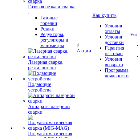
Газовая резка и сварка
Как купить
Газовые
горелки
Условия
Резаки
оплаты
Редукторы,
Усл
Условия
регуляторы и
доставки
манометры
Гарантия
Акции
на товар
Условия
Лазерная сварка,
возврата
резка, чистка
Программа
лояльности
Подающие
устройства
Аппараты лазерной
сварки
Полуавтоматическая