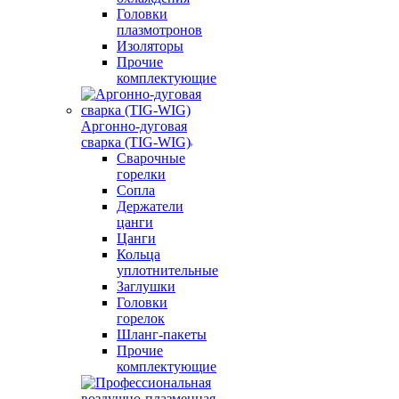
Головки
плазмотронов
Изоляторы
Прочие
комплектующие
Аргонно-дуговая
сварка (TIG-WIG)
Сварочные
горелки
Сопла
Держатели
цанги
Цанги
Кольца
уплотнительные
Заглушки
Головки
горелок
Шланг-пакеты
Прочие
комплектующие