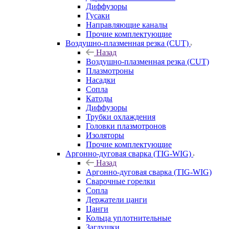
Диффузоры
Гусаки
Направляющие каналы
Прочие комплектующие
Воздушно-плазменная резка (CUT)
Назад
Воздушно-плазменная резка (CUT)
Плазмотроны
Насадки
Сопла
Катоды
Диффузоры
Трубки охлаждения
Головки плазмотронов
Изоляторы
Прочие комплектующие
Аргонно-дуговая сварка (TIG-WIG)
Назад
Аргонно-дуговая сварка (TIG-WIG)
Сварочные горелки
Сопла
Держатели цанги
Цанги
Кольца уплотнительные
Заглушки