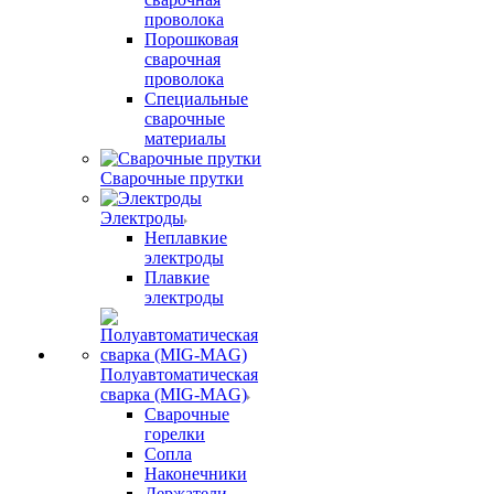
проволока
Порошковая
сварочная
проволока
Специальные
сварочные
материалы
Сварочные прутки
Электроды
Неплавкие
электроды
Плавкие
электроды
Полуавтоматическая
сварка (MIG-MAG)
Сварочные
горелки
Сопла
Наконечники
Держатели