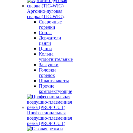
Аргонно-дуговая
сварка (TIG-WIG)
Сварочные
горелки
Сопла
Держатели
цанги
Цанги
Кольца
уплотнительные
Заглушки
Головки
горелок
Шланг-пакеты
Прочие
комплектующие
Профессиональная
воздушно-плазменная
резка (PROF-CUT)